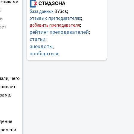
исчиками
ы
база данных
ВУЗов;
ов
отзывы о преподавателях
;
добавить преподавателя
;
ает
рейтинг преподавателей
;
статьи
;
анекдоты
;
пообщаться
;
али, чего
ичивает
рами.
едение
времени