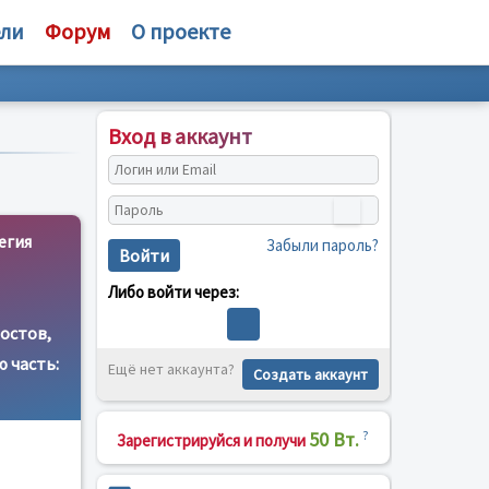
ели
Форум
О проекте
Вход в аккаунт
егия
Забыли пароль?
Войти
Либо войти через:
остов,
 часть:
Ещё нет аккаунта?
Создать аккаунт
50 Вт.
?
Зарегистрируйся и получи