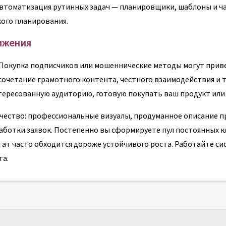
Автоматизация рутинных задач — планировщики, шаблоны и ч
кого планирования.
вижения
 Покупка подписчиков или мошеннические методы могут прив
сочетание грамотного контента, честного взаимодействия и 
тересованную аудиторию, готовую покупать ваш продукт или 
ачество: профессиональные визуалы, продуманное описание п
аботки заявок. Постепенно вы сформируете пул постоянных 
тат часто обходится дороже устойчивого роста. Работайте с
та.