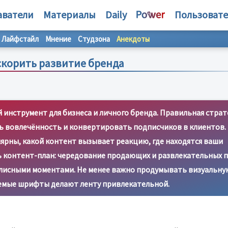
аватели
Материалы
Daily
Пользоват
Лайфстайл
Мнение
Студзона
Анекдоты
ускорить развитие бренда
 инструмент для бизнеса и личного бренда. Правильная страт
ь вовлечённость и конвертировать подписчиков в клиентов.
лярны, какой контент вызывает реакцию, где находятся ваши
 контент-план: чередование продающих и развлекательных п
улисными моментами. Не менее важно продумывать визуальную
аемые шрифты делают ленту привлекательной.