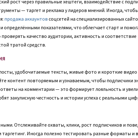
ский рост через правильные хештеги, взаимодействие с подп
трументы — таргет и реклама у лидеров мнений. Иногда, чтоб
я:
продажа аккаунтов
соцсетей на специализированных сайт
и определёнными показателями, что облегчает старт и помог
 проверять качество аудитории, активность и соответствие
стой тратой средств.
ия
посты, удобочитаемые тексты, живые фото и короткие видео
те контент повторяемым и узнаваемым, чтобы подписчики зн
 ответы на комментарии — это формирует лояльность и увел
юбят закулисную честность и истории успеха с реальными циф
ными. Отслеживайте охваты, клики, рост подписчиков и пов
и таргетинг. Иногда полезно тестировать разные форматы и 