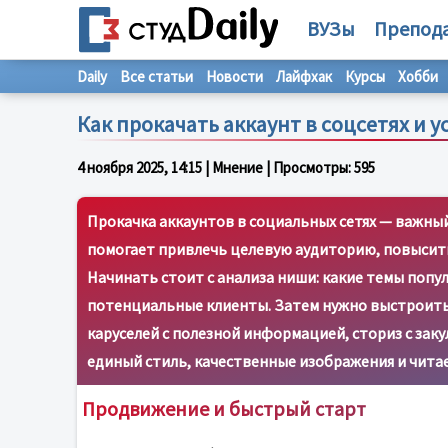
ВУЗы
Препод
Daily
Все статьи
Новости
Лайфхак
Курсы
Хобби
Как прокачать аккаунт в соцсетях и 
4 ноября 2025, 14:15
| Мнение | Просмотры:
595
Прокачка аккаунтов в социальных сетях — важный
помогает привлечь целевую аудиторию, повысит
Начинать стоит с анализа ниши: какие темы попу
потенциальные клиенты. Затем нужно выстроить
каруселей с полезной информацией, сториз с зак
единый стиль, качественные изображения и чит
Продвижение и быстрый старт