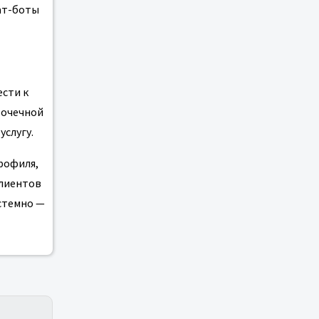
ат-боты
ести к
точечной
услугу.
рофиля,
клиентов
истемно —