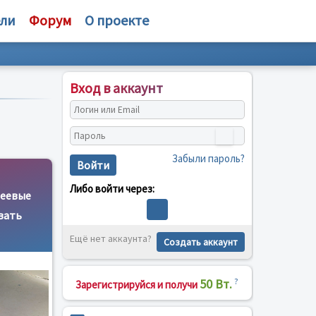
ели
Форум
О проекте
Вход в аккаунт
Забыли пароль?
Войти
Либо войти через:
леевые
вать
Ещё нет аккаунта?
Создать аккаунт
50 Вт.
?
Зарегистрируйся и получи