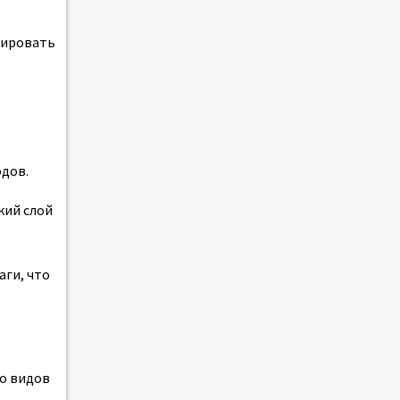
сировать
одов.
кий слой
аги, что
ко видов