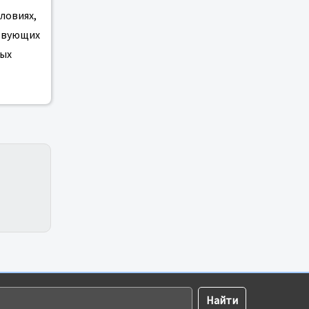
ловиях,
ствующих
ных