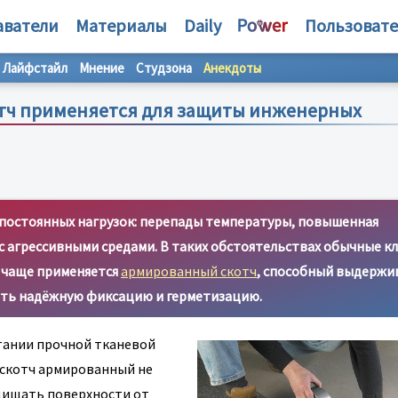
аватели
Материалы
Daily
Пользоват
Лайфстайл
Мнение
Студзона
Анекдоты
отч применяется для защиты инженерных
постоянных нагрузок: перепады температуры, повышенная
с агрессивными средами. В таких обстоятельствах обычные к
 чаще применяется
армированный скотч
, способный выдержи
ать надёжную фиксацию и герметизацию.
тании прочной тканевой
у скотч армированный не
ащищать поверхности от