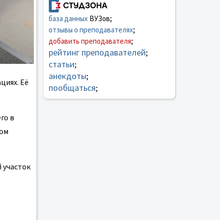
база данных
ВУЗов;
отзывы о преподавателях
;
добавить преподавателя
;
рейтинг преподавателей
;
статьи
;
анекдоты
;
циях. Её
пообщаться
;
го в
том
 участок