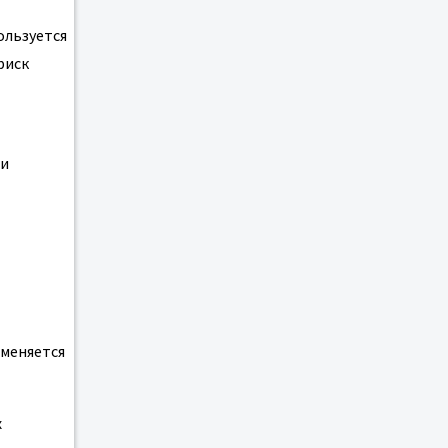
ользуется
риск
ри
именяется
х