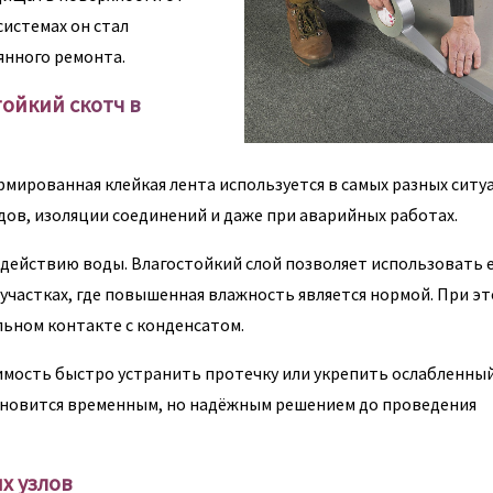
системах он стал
янного ремонта.
ойкий скотч в
ированная клейкая лента используется в самых разных ситуа
ов, изоляции соединений и даже при аварийных работах.
здействию воды. Влагостойкий слой позволяет использовать е
участках, где повышенная влажность является нормой. При э
ьном контакте с конденсатом.
имость быстро устранить протечку или укрепить ослабленный
становится временным, но надёжным решением до проведения
х узлов