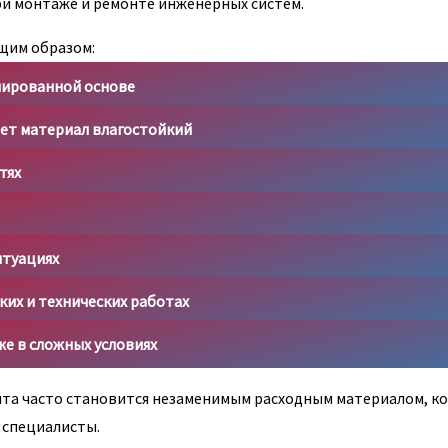
при монтаже и ремонте инженерных систем.
щим образом:
мированной основе
лает материал влагостойкий
тях
итуациях
ких и технических работах
же в сложных условиях
нта часто становится незаменимым расходным материалом, к
 специалисты.