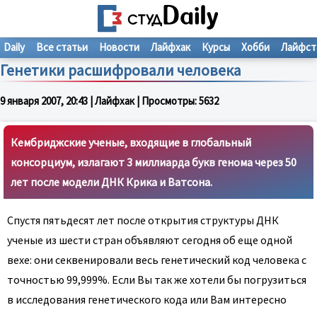
Daily
Все статьи
Новости
Лайфхак
Курсы
Хобби
Лайфст
Генетики расшифровали человека
9 января 2007, 20:43
| Лайфхак | Просмотры:
5632
Кембриджские ученые, входящие в глобальный
консорциум, излагают 3 миллиарда букв генома через 50
лет после модели ДНК Крика и Ватсона.
Спустя пятьдесят лет после открытия структуры ДНК
ученые из шести стран объявляют сегодня об еще одной
вехе: они секвенировали весь генетический код человека с
точностью 99,999%. Если Вы так же хотели бы погрузиться
в исследования генетического кода или Вам интересно