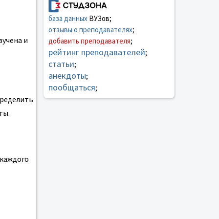
база данных
ВУЗов;
отзывы о преподавателях
;
зучена и
добавить преподавателя
;
рейтинг преподавателей
;
статьи
;
анекдоты
;
пообщаться
;
пределить
ты.
 каждого