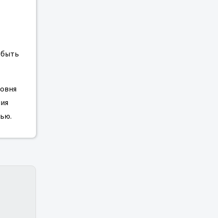
 быть
ровня
ния
ью.