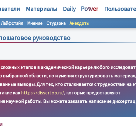
аватели
Материалы
Daily
Пользоват
Лайфстайл
Мнение
Студзона
Анекдоты
 пошаговое руководство
 сложных этапов в академической карьере любого исследоват
 в выбранной области, но и умения структурировать материал
анные выводы. Для тех, кто сталкивается с трудностями на 
такие как
https://dissertop.ru/
, которые предоставляют
ия научной работы. Вы можете заказать написание диссерта
и