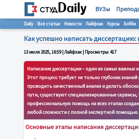
ВУЗы
Препод
Daily
Все статьи
Новости
Лайфхак
Курсы
Хобби
Как успешно написать диссертацию:
13 июля 2025, 16:59
| Лайфхак | Просмотры:
417
Написание диссертации – один из самых важных и
Этот процесс требует не только глубоких знаний
проводить качественный анализ и делать обоснов
пути, существуют специализированные сервисы, 
профессиональную помощь на всех этапах создан
любой сложности с полной экспертной помощью.
Основные этапы написания диссертаци