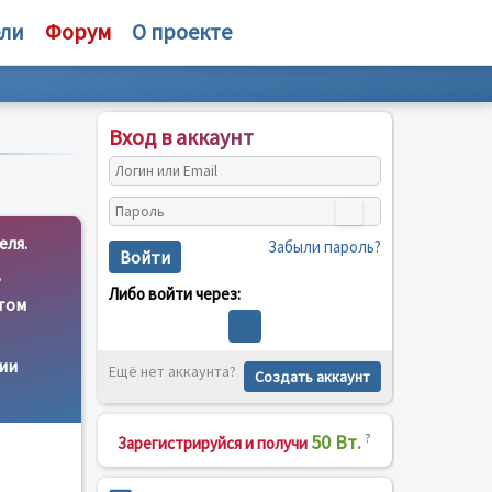
ели
Форум
О проекте
Вход в аккаунт
еля.
Забыли пароль?
Войти
,
Либо войти через:
этом
ции
Ещё нет аккаунта?
Создать аккаунт
50 Вт.
?
Зарегистрируйся и получи