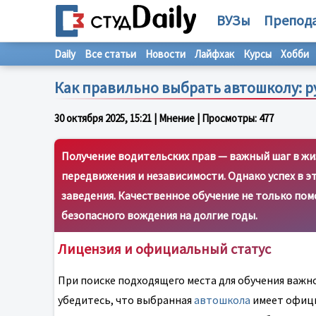
ВУЗы
Препод
Daily
Все статьи
Новости
Лайфхак
Курсы
Хобби
Как правильно выбрать автошколу: р
30 октября 2025, 15:21
| Мнение | Просмотры:
477
Получение водительских прав — важный шаг в ж
передвижения и независимости. Однако успех в э
заведения. Качественное обучение не только пом
безопасного вождения на долгие годы.
Лицензия и официальный статус
При поиске подходящего места для обучения важн
убедитесь, что выбранная
автошкола
имеет офици