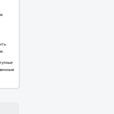
ым
вить
е.
ступные
твенным