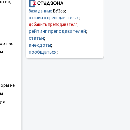
нтов,
база данных
ВУЗов;
отзывы о преподавателях
;
добавить преподавателя
;
рейтинг преподавателей
;
статьи
;
орт во
анекдоты
;
ны
пообщаться
;
торы не
лы
у и