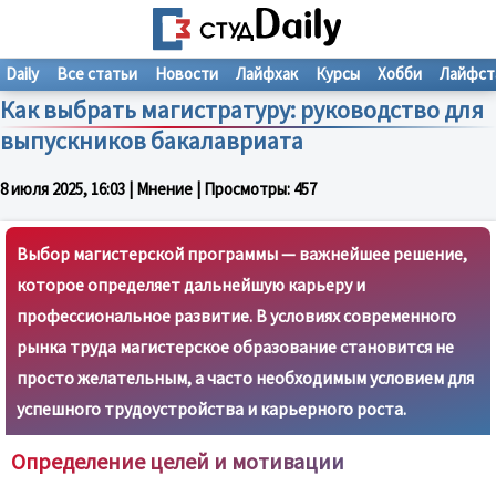
Daily
Все статьи
Новости
Лайфхак
Курсы
Хобби
Лайфст
Как выбрать магистратуру: руководство для
выпускников бакалавриата
8 июля 2025, 16:03
| Мнение | Просмотры:
457
Выбор магистерской программы — важнейшее решение,
которое определяет дальнейшую карьеру и
профессиональное развитие. В условиях современного
рынка труда магистерское образование становится не
просто желательным, а часто необходимым условием для
успешного трудоустройства и карьерного роста.
Определение целей и мотивации