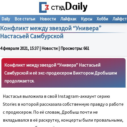
Daily
Все статьи
Новости
Лайфхак
Курсы
Хобби
Лайфст
Конфликт между звездой “Универа”
Настасьей Самбурской
4 февраля 2021, 15:37
| Новости | Просмотры:
661
Конфликт между звездой “Универа” Настасьей
Самбурской и её экс-продюсером Виктором Дробышем
продолжается.
Настасья выложила в свой Instagram-аккаунт серию
Stories в которой рассказала собственную правду о работе
с продюсером. По её словам, Дробыш почти не
вкладывался в её раскрутку, концерты были провальными,