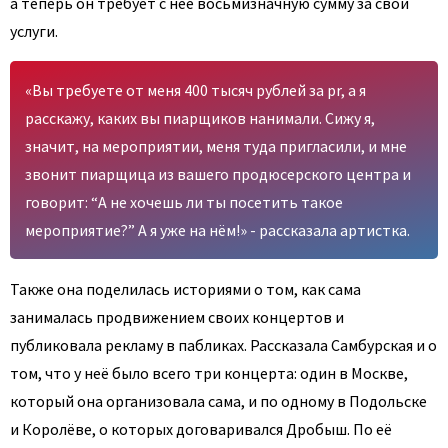
а теперь он требует с неё восьмизначную сумму за свои
услуги.
«Вы требуете от меня 400 тысяч рублей за pr, а я
расскажу, каких вы пиарщиков нанимали. Сижу я,
значит, на мероприятии, меня туда пригласили, и мне
звонит пиарщица из вашего продюсерского центра и
говорит: “А не хочешь ли ты посетить такое
мероприятие?” А я уже на нём!» - рассказала артистка.
Также она поделилась историями о том, как сама
занималась продвижением своих концертов и
публиковала рекламу в пабликах. Рассказала Самбурская и о
том, что у неё было всего три концерта: один в Москве,
который она организовала сама, и по одному в Подольске
и Королёве, о которых договаривался Дробыш. По её