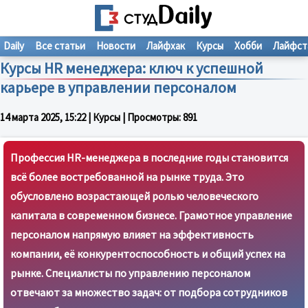
Daily
Все статьи
Новости
Лайфхак
Курсы
Хобби
Лайфст
Курсы HR менеджера: ключ к успешной
карьере в управлении персоналом
14 марта 2025, 15:22
| Курсы | Просмотры:
891
Профессия HR-менеджера в последние годы становится
всё более востребованной на рынке труда. Это
обусловлено возрастающей ролью человеческого
капитала в современном бизнесе. Грамотное управление
персоналом напрямую влияет на эффективность
компании, её конкурентоспособность и общий успех на
рынке. Специалисты по управлению персоналом
отвечают за множество задач: от подбора сотрудников