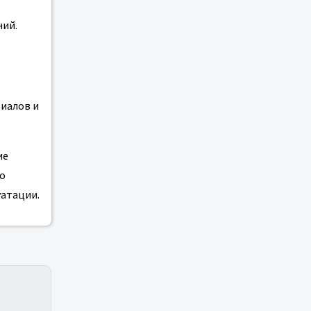
ний.
иалов и
ие
о
уатации.