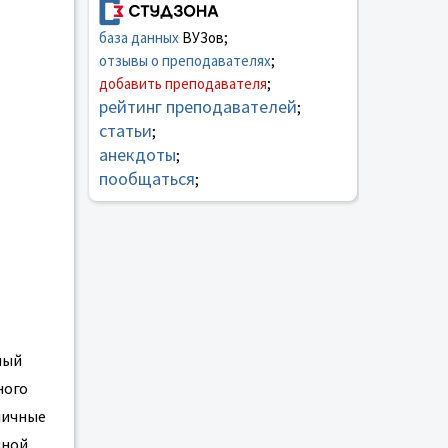
база данных
ВУЗов;
отзывы о преподавателях
;
добавить преподавателя
;
рейтинг преподавателей
;
статьи
;
анекдоты
;
пообщаться
;
ный
ного
личные
нной