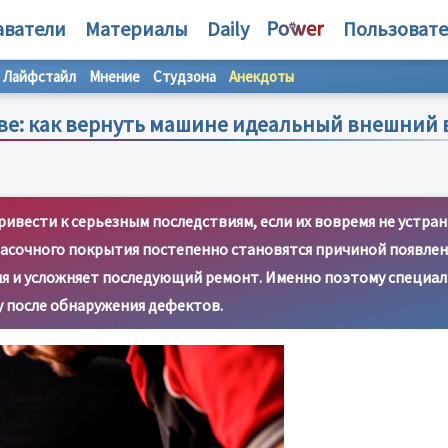
аватели
Материалы
Daily
Пользоват
Лайфстайл
Мнение
Студзона
Анекдоты
ве: как вернуть машине идеальный внешний 
вести к серьезным последствиям, если их вовремя не устран
асочного покрытия постепенно становятся причиной появлен
ля и усложняет последующий ремонт. Именно поэтому специа
у после обнаружения дефектов.