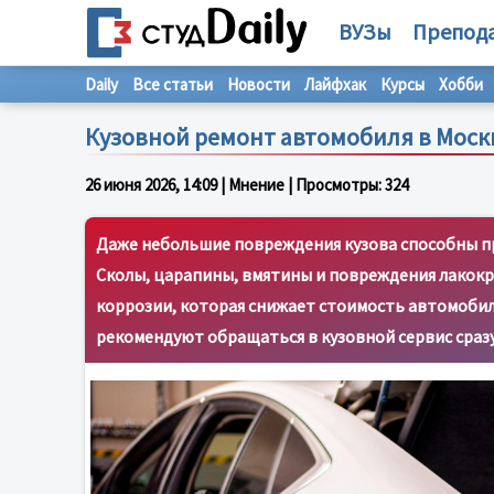
ВУЗы
Препод
Daily
Все статьи
Новости
Лайфхак
Курсы
Хобби
Кузовной ремонт автомобиля в Моск
26 июня 2026, 14:09
| Мнение | Просмотры:
324
Даже небольшие повреждения кузова способны при
Сколы, царапины, вмятины и повреждения лакокр
коррозии, которая снижает стоимость автомоби
рекомендуют обращаться в кузовной сервис сраз