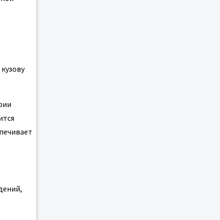
 кузову
рии
ится
спечивает
дений,