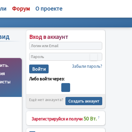
ели
Форум
О проекте
вид
Вход в аккаунт
ить.
Забыли пароль?
Войти
ия
Либо войти через:
листы
Ещё нет аккаунта?
Создать аккаунт
50 Вт.
?
Зарегистрируйся и получи