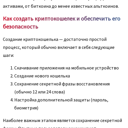
активами, от биткоина до менее известных альткоинов.
Как создать криптокошелек и обеспечить его
безопасность
Создание криптокошелька — достаточно простой
процесс, который обычно включает в себя следующие
шаги:
Скачивание приложения на мобильное устройство
Создание нового кошелька
Сохранение секретной фразы восстановления
(обычно 12 или 24 слова)
Настройка дополнительной защиты (пароль,
биометрия)
Наиболее важным этапом является сохранение секретной