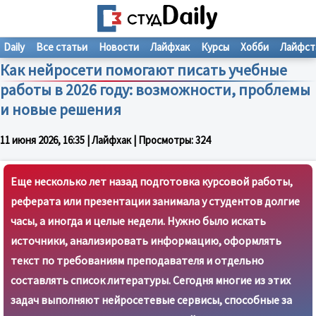
Daily
Все статьи
Новости
Лайфхак
Курсы
Хобби
Лайфст
Как нейросети помогают писать учебные
работы в 2026 году: возможности, проблемы
и новые решения
11 июня 2026, 16:35
| Лайфхак | Просмотры:
324
Еще несколько лет назад подготовка курсовой работы,
реферата или презентации занимала у студентов долгие
часы, а иногда и целые недели. Нужно было искать
источники, анализировать информацию, оформлять
текст по требованиям преподавателя и отдельно
составлять список литературы. Сегодня многие из этих
задач выполняют нейросетевые сервисы, способные за