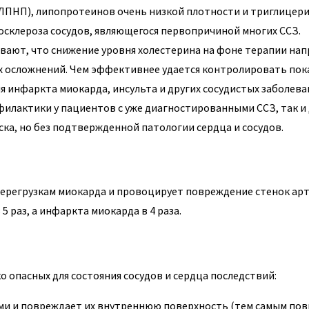
ЛПНП), липопротеинов очень низкой плотности и триглицери
склероза сосудов, являющегося первопричиной многих ССЗ.
вают, что снижение уровня холестерина на фоне терапии на
ых осложнений. Чем эффективнее удается контролировать пок
я инфаркта миокарда, инсульта и других сосудистых заболева
илактики у пациентов с уже диагностированными ССЗ, так и 
ка, но без подтвержденной патологии сердца и сосудов.
перегрузкам миокарда и провоцирует повреждение стенок арт
 раз, а инфаркта миокарда в 4 раза.
о опасных для состояния сосудов и сердца последствий:
ми и повреждает их внутреннюю поверхность (тем самым по