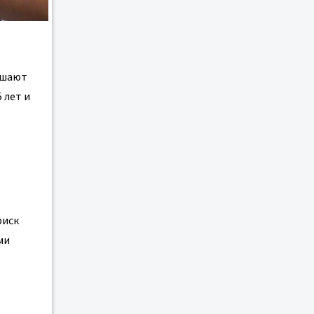
ышают
 лет и
риск
ми