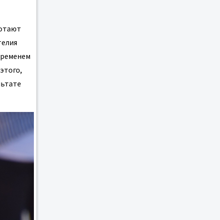
ботают
телия
временем
этого,
льтате