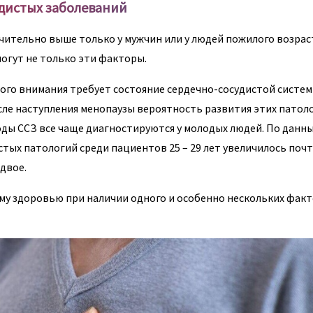
дистых заболеваний
чительно выше только у мужчин или у людей пожилого возрас
огут не только эти факторы.
бого внимания требует состояние сердечно-сосудистой систем
сле наступления менопаузы вероятность развития этих патоло
оды ССЗ все чаще диагностируются у молодых людей. По данн
тых патологий среди пациентов 25 – 29 лет увеличилось почт
вдвое.
му здоровью при наличии одного и особенно нескольких фак