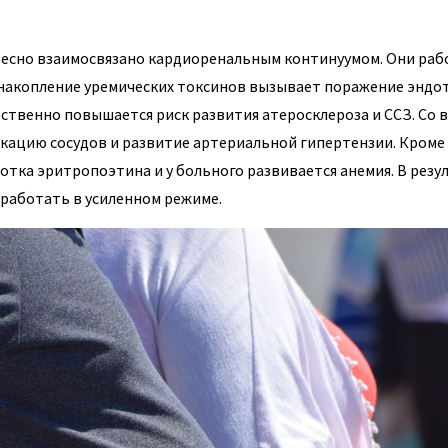
 тесно взаимосвязано кардиоренальным континуумом. Они ра
к накопление уремических токсинов вызывает поражение эндо
ественно повышается риск развития атеросклероза и ССЗ. Со 
ацию сосудов и развитие артериальной гипертензии. Кроме 
отка эритропоэтина и у больного развивается анемия. В резу
 работать в усиленном режиме.