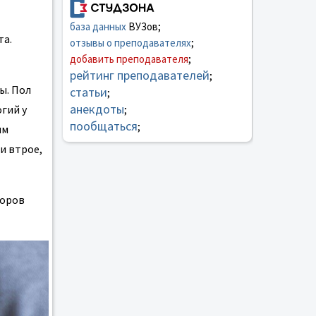
база данных
ВУЗов;
та.
отзывы о преподавателях
;
добавить преподавателя
;
рейтинг преподавателей
;
ы. Пол
статьи
;
анекдоты
гий у
;
пообщаться
;
ым
и втрое,
торов