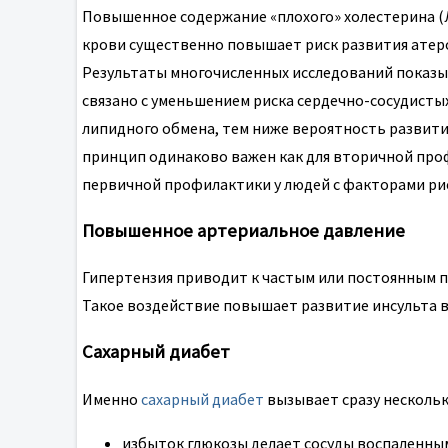
Повышенное содержание «плохого» холестерина (
крови существенно повышает риск развития атеро
Результаты многочисленных исследований показы
связано с уменьшением риска сердечно-сосудист
липидного обмена, тем ниже вероятность развити
принцип одинаково важен как для вторичной проф
первичной профилактики у людей с факторами рис
Повышенное артериальное давление
Гипертензия приводит к частым или постоянным 
Такое воздействие повышает развитие инсульта в 5
Сахарный диабет
Именно
сахарный диабет
вызывает сразу нескольк
избыток глюкозы делает сосуды воспаленны