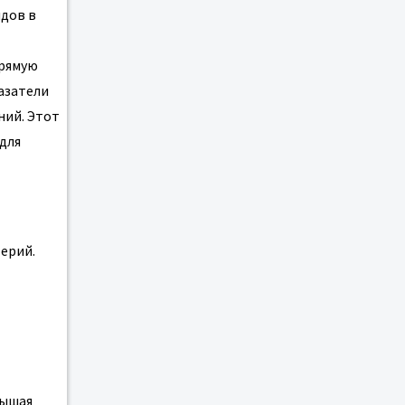
дов в
прямую
азатели
ний. Этот
для
ерий.
вышая