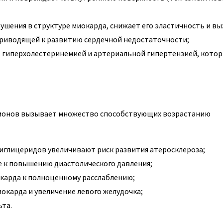
шения в структуре миокарда, снижает его эластичность и в
риводящей к развитию сердечной недостаточности;
 гиперхолестеринемией и артериальной гипертензией, кото
монов вызывает множество способствующих возрастанию
иглицеридов увеличивают риск развития атеросклероза;
е к повышению диастолического давления;
окарда к полноценному расслаблению;
окарда и увеличение левого желудочка;
та.