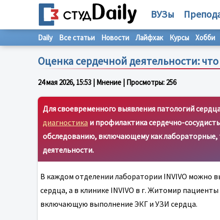
ВУЗы
Препод
Daily
Все статьи
Новости
Лайфхак
Курсы
Хобби
Оценка сердечной деятельности: что 
24 мая 2026, 15:53
| Мнение | Просмотры:
256
Для своевременного выявления патологий сердца
диагностика
и профилактика сердечно-сосудисты
обследованию, включающему как лабораторные, т
деятельности.
В каждом отделении лаборатории INVIVO можно вы
сердца, а в клинике INVIVO в г. Житомир пациент
включающую выполнение ЭКГ и УЗИ сердца.