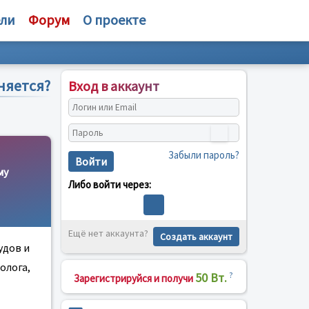
ели
Форум
О проекте
няется?
Вход в аккаунт
Забыли пароль?
Войти
му
Либо войти через:
Ещё нет аккаунта?
Создать аккаунт
удов и
олога,
50 Вт.
?
Зарегистрируйся и получи