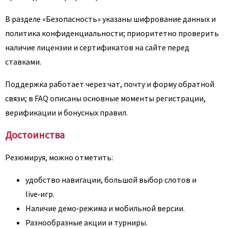
В разделе «Безопасность» указаны шифрование данных и
политика конфиденциальности; приоритетно проверить
наличие лицензии и сертификатов на сайте перед
ставками.
Поддержка работает через чат, почту и форму обратной
связи; в FAQ описаны основные моменты регистрации,
верификации и бонусных правил.
Достоинства
Резюмируя, можно отметить:
удобство навигации, большой выбор слотов и
live‑игр.
Наличие демо‑режима и мобильной версии.
Разнообразные акции и турниры.