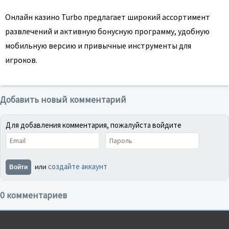
Онлайн казино Turbo предлагает широкий ассортимент
развлечений и активную бонусную программу, удобную
мобильную версию и привычные инструменты для
игроков.
Добавить новый комментарий
Для добавления комментария, пожалуйста войдите
создайте аккаунт
или
Войти
0 комментариев