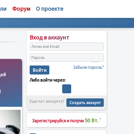
ели
Форум
О проекте
Вход в аккаунт
Забыли пароль?
Войти
щей
Либо войти через:
й
Ещё нет аккаунта?
Создать аккаунт
50 Вт.
?
Зарегистрируйся и получи