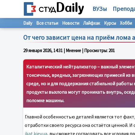
ВУЗы
Препод
Daily
Все статьи
Новости
Лайфхак
Курсы
Хобби
От чего зависит цена на приём лома
29 января 2026, 14:31
| Мнение | Просмотры:
201
Каталитический нейтрализатор – важный элемен
токсичных, вредных, загрязняющих примесей из в
среде, но и для поддержания стабильной работы 
продукты выхлопа могут проникать внутрь, оседа
поломке машины.
Главной особенностью деталей является тот факт,
отработки своего ресурса она остаётся ценной. И
ikat.kiev.ua
, вы сможете согласовать все условия 