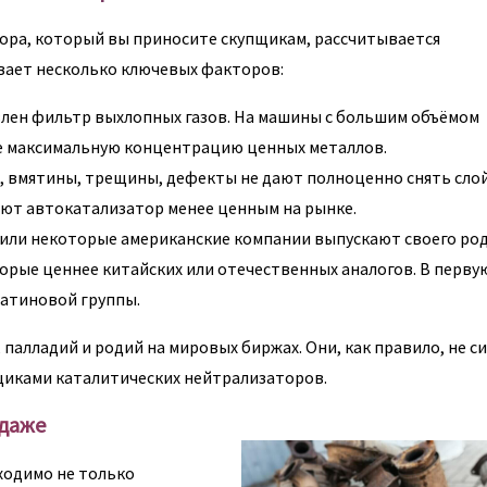
ора, который вы приносите скупщикам, рассчитывается
вает несколько ключевых факторов:
влен фильтр выхлопных газов. На машины с большим объёмом
е максимальную концентрацию ценных металлов.
ия, вмятины, трещины, дефекты не дают полноценно снять сло
ают автокатализатор менее ценным на рынке.
 или некоторые американские компании выпускают своего ро
рые ценнее китайских или отечественных аналогов. В перву
латиновой группы.
 палладий и родий на мировых биржах. Они, как правило, не с
щиками каталитических нейтрализаторов.
одаже
ходимо не только