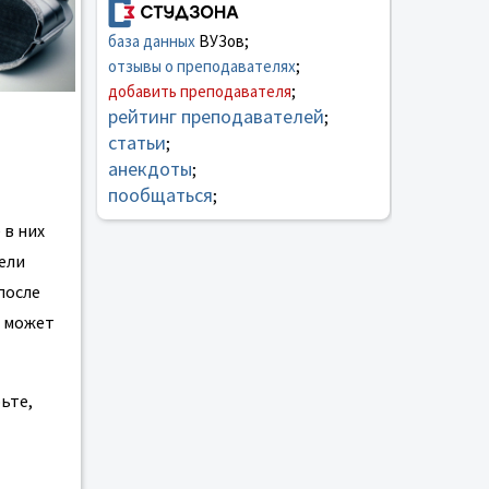
база данных
ВУЗов;
отзывы о преподавателях
;
добавить преподавателя
;
рейтинг преподавателей
;
статьи
;
анекдоты
;
пообщаться
;
 в них
ели
после
е может
ьте,