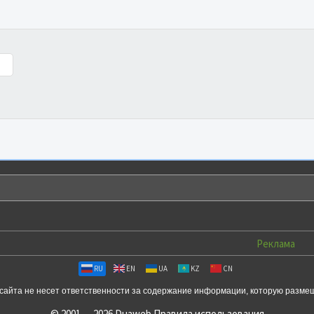
Реклама
RU
EN
UA
KZ
CN
сайта не несет ответственности за содержание информации, которую разме
© 2001 — 2026 Duaweb
Правила использования