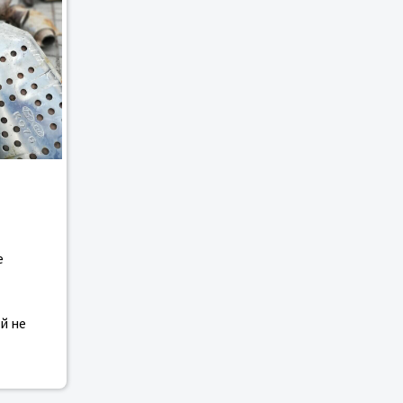
е
й не