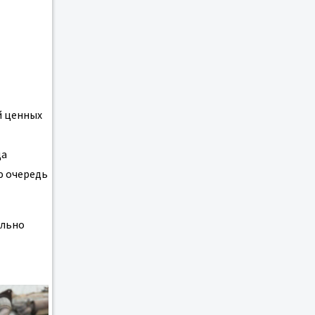
й ценных
да
ю очередь
ильно