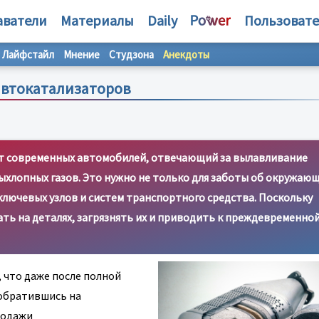
аватели
Материалы
Daily
Пользоват
Лайфстайл
Мнение
Студзона
Анекдоты
 автокатализаторов
т современных автомобилей, отвечающий за вылавливание
ыхлопных газов. Это нужно не только для заботы об окружаю
ключевых узлов и систем транспортного средства. Поскольку
ть на деталях, загрязнять их и приводить к преждевременно
 что даже после полной
 обратившись на
продажи