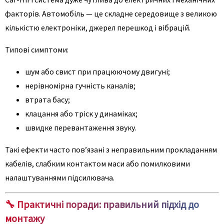
факторів. Автомобіль — це складне середовище з великою
кількістю електроніки, джерел перешкод і вібрацій.
Типові симптоми:
шум або свист при працюючому двигуні;
нерівномірна гучність каналів;
втрата басу;
клацання або тріск у динаміках;
швидке перевантаження звуку.
Такі ефекти часто пов’язані з неправильним прокладанням
кабелів, слабким контактом маси або помилковими
налаштуваннями підсилювача.
🔧 Практичні поради: правильний підхід до
монтажу