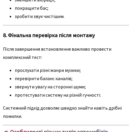
покращити бас;
зробити звук чистішим.
8. Фінальна перевірка після монтажу
Після завершення встановлення важливо провести
комплексний тест:
прослухати різні жанри музики;
перевірити баланс каналів;
звернути увагу на сторонні шуми;
протестувати систему на різній гучності.
Системний підхід дозволяє швидко знайти навіть дрібні
помилки.
🚗 Особливості різних типів автомобілів