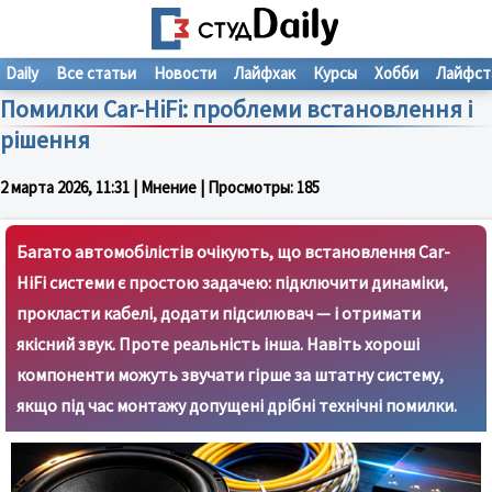
Daily
Все статьи
Новости
Лайфхак
Курсы
Хобби
Лайфст
Помилки Car-HiFi: проблеми встановлення і
рішення
2 марта 2026, 11:31
| Мнение | Просмотры:
185
Багато автомобілістів очікують, що встановлення Car-
HiFi системи є простою задачею: підключити динаміки,
прокласти кабелі, додати підсилювач — і отримати
якісний звук. Проте реальність інша. Навіть хороші
компоненти можуть звучати гірше за штатну систему,
якщо під час монтажу допущені дрібні технічні помилки.