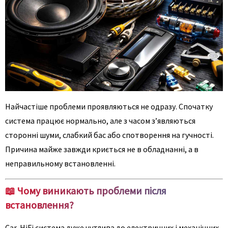
Найчастіше проблеми проявляються не одразу. Спочатку
система працює нормально, але з часом з’являються
сторонні шуми, слабкий бас або спотворення на гучності.
Причина майже завжди криється не в обладнанні, а в
неправильному встановленні.
📖 Чому виникають проблеми після
встановлення?
Car-HiFi система дуже чутлива до електричних і механічних