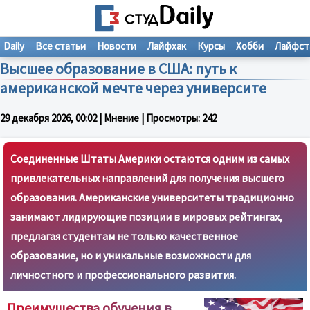
Daily
Все статьи
Новости
Лайфхак
Курсы
Хобби
Лайфст
Высшее образование в США: путь к
американской мечте через университе
29 декабря 2026, 00:02
| Мнение | Просмотры:
242
Соединенные Штаты Америки остаются одним из самых
привлекательных направлений для получения высшего
образования. Американские университеты традиционно
занимают лидирующие позиции в мировых рейтингах,
предлагая студентам не только качественное
образование, но и уникальные возможности для
личностного и профессионального развития.
Преимущества обучения в