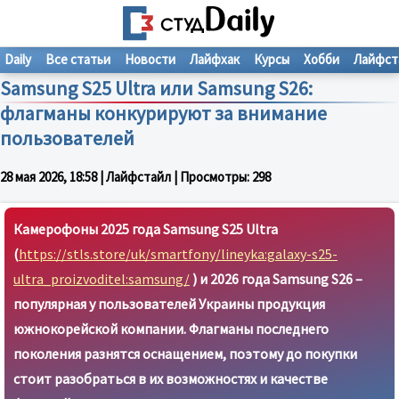
Daily
Все статьи
Новости
Лайфхак
Курсы
Хобби
Лайфст
Samsung S25 Ultra или Samsung S26:
флагманы конкурируют за внимание
пользователей
28 мая 2026, 18:58
| Лайфстайл | Просмотры:
298
Камерофоны 2025 года Samsung S25 Ultra
(
https://stls.store/uk/smartfony/lineyka:galaxy-s25-
ultra_proizvoditel:samsung/
) и 2026 года Samsung S26 –
популярная у пользователей Украины продукция
южнокорейской компании. Флагманы последнего
поколения разнятся оснащением, поэтому до покупки
стоит разобраться в их возможностях и качестве