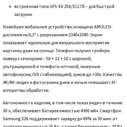
встроенная типа UFS 4.0 256/512 Гб – для быстрой
загрузки.
Новейшее мобильное устройство оснащено AMOLED-
дисплеем на 6,3" с разрешением 2340x1080. Экран
показывает идеальную для визуального восприятия
картинку даже на солнце. Телефон получил тройную
камеру с сенсорами – 50 + 12 + 10 с широкой,
ультраширокой и телефото оптикой, лазерным
автофокусом, OIS стабилизацией, зумом до +30х. Качество
4K/8K-видео и фотосъемки днем и ночью повышают AI-
алгоритмы обработки.
Автономность изделия, в том числе показ видео в течение
30 ч, обеспечивает батарея емкостью 4300 мАч. Смартфон
Samsung S26 поддерживает зарядку до 69% за 30 мин. от
адаптера мощностью 25 Вт, а также беспроводную – 20 Вт