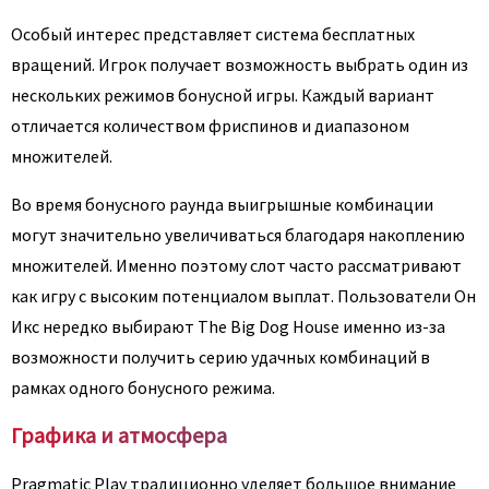
Особый интерес представляет система бесплатных
вращений. Игрок получает возможность выбрать один из
нескольких режимов бонусной игры. Каждый вариант
отличается количеством фриспинов и диапазоном
множителей.
Во время бонусного раунда выигрышные комбинации
могут значительно увеличиваться благодаря накоплению
множителей. Именно поэтому слот часто рассматривают
как игру с высоким потенциалом выплат. Пользователи Он
Икс нередко выбирают The Big Dog House именно из-за
возможности получить серию удачных комбинаций в
рамках одного бонусного режима.
Графика и атмосфера
Pragmatic Play традиционно уделяет большое внимание