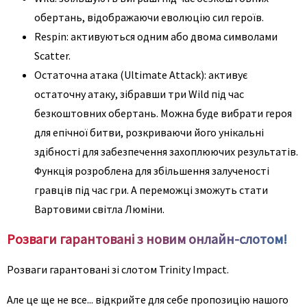
обертань, відображаючи еволюцію сил героїв.
Respin: активуються одним або двома символами
Scatter.
Остаточна атака (Ultimate Attack): активує
остаточну атаку, зібравши три Wild під час
безкоштовних обертань. Можна буде вибрати героя
для епічної битви, розкриваючи його унікальні
здібності для забезпечення захоплюючих результатів.
Функція розроблена для збільшення залученості
гравців під час гри. А переможці зможуть стати
Вартовими світла Люміни.
Розваги гарантовані з новим онлайн-слотом!
Розваги гарантовані зі слотом Trinity Impact.
Але це ще не все... відкрийте для себе пропозицію нашого