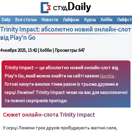
Daily
Все статьи
Новости
Лайфхак
Курсы
Хобби
Лайфст
Trinity Impact: абсолютно новий онлайн-слот
від Play’n Go
4 ноября 2025, 15:42
| Хобби | Просмотры:
647
Trinity Impact — це абсолютно новий онлайн-слот від
Play’n Go, який можна знайти на сайті казино
Gorilla
.
Готові кинути виклик тіням разом із трьома друзями в
серці Люміни? Trinity Impact чекає на вас для захоплюючої
та повної сюрпризів пригоди.
Сюжет онлайн-слота Trinity Impact
У серці Люміни троє друзів пробуджують магічні сили,