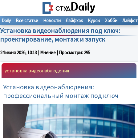
Daily
Все статьи
Новости
Лайфхак
Курсы
Хобби
Лайфст
Установка видеонаблюдения под ключ:
проектирование, монтаж и запуск
24 июня 2026, 10:13
| Мнение | Просмотры:
295
установка видеонаблюдения
Установка видеонаблюдения:
профессиональный монтаж под ключ