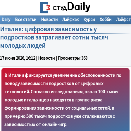
Daily
Все статьи
Новости
Лайфхак
Курсы
Хобби
Лайфст
Италия: цифровая зависимость у
подростков затрагивает сотни тысяч
молодых людей
17 июня 2026, 16:12
| Новости | Просмотры:
363
В Италии фиксируется увеличение обеспокоенности по
поводу зависимости подростков от цифровых
технологий. Согласно исследованиям, около 100 тысяч
молодых итальянцев находятся в группе риска
формирования зависимости от социальных сетей, а
примерно 500 тысяч подростков уже сталкиваются с
зависимостью от онлайн-игр.