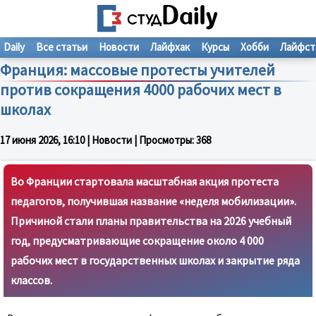
Daily
Все статьи
Новости
Лайфхак
Курсы
Хобби
Лайфст
Франция: массовые протесты учителей
против сокращения 4000 рабочих мест в
школах
17 июня 2026, 16:10
| Новости | Просмотры:
368
Во Франции стартовала масштабная акция протеста
педагогов, получившая название «неделя мобилизации».
Причиной стали планы правительства на 2026 учебный
год, предусматривающие сокращение около 4 000
рабочих мест в государственных школах и закрытие ряда
классов.