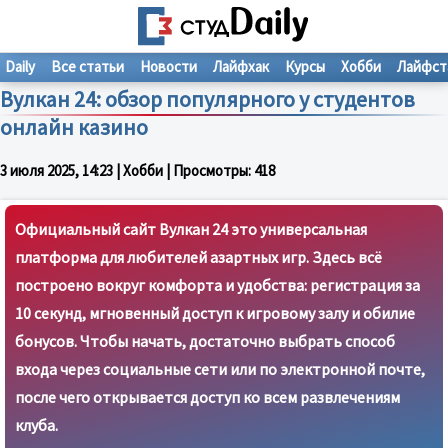
Daily
Все статьи
Новости
Лайфхак
Курсы
Хобби
Лайфст
Вулкан 24: обзор популярного у студентов
онлайн казино
3 июля 2025, 14:23
| Хобби | Просмотры:
418
Официальный сайт Вулкан 24 это универсальная
платформа для любителей азартных игр. Здесь всё
построено вокруг комфорта и удобства: регистрация за
10 секунд, мгновенный доступ к игровому залу и обилие
бонусов. Чтобы начать, достаточно выбрать способ
входа через социальные сети или по электронной почте,
после чего открывается доступ ко всем развлечениям
клуба.