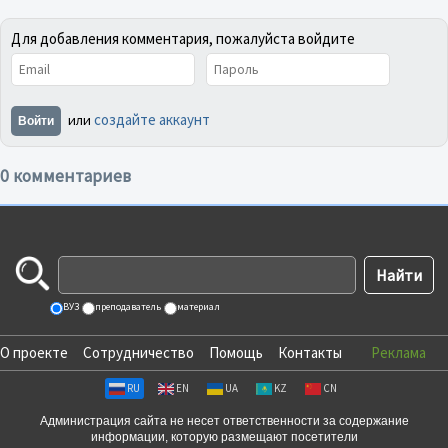
Для добавления комментария, пожалуйста войдите
создайте аккаунт
или
Войти
0 комментариев
ВУЗ
преподаватель
материал
О проекте
Сотрудничество
Помощь
Контакты
Реклама
RU
EN
UA
KZ
CN
Администрация сайта не несет ответственности за содержание
информации, которую размещают посетители