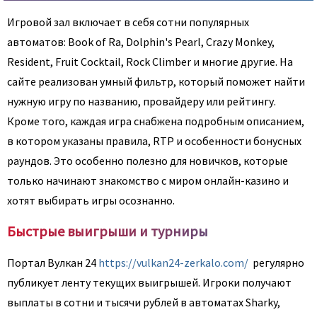
Игровой зал включает в себя сотни популярных
автоматов: Book of Ra, Dolphin's Pearl, Crazy Monkey,
Resident, Fruit Cocktail, Rock Climber и многие другие. На
сайте реализован умный фильтр, который поможет найти
нужную игру по названию, провайдеру или рейтингу.
Кроме того, каждая игра снабжена подробным описанием,
в котором указаны правила, RTP и особенности бонусных
раундов. Это особенно полезно для новичков, которые
только начинают знакомство с миром онлайн-казино и
хотят выбирать игры осознанно.
Быстрые выигрыши и турниры
Портал Вулкан 24
https://vulkan24-zerkalo.com/
регулярно
публикует ленту текущих выигрышей. Игроки получают
выплаты в сотни и тысячи рублей в автоматах Sharky,