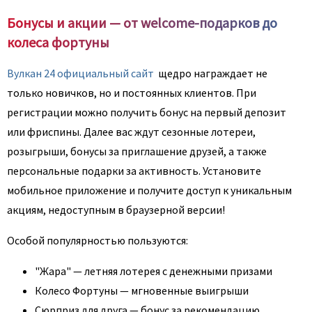
Бонусы и акции — от welcome-подарков до
колеса фортуны
Вулкан 24 официальный сайт
щедро награждает не
только новичков, но и постоянных клиентов. При
регистрации можно получить бонус на первый депозит
или фриспины. Далее вас ждут сезонные лотереи,
розыгрыши, бонусы за приглашение друзей, а также
персональные подарки за активность. Установите
мобильное приложение и получите доступ к уникальным
акциям, недоступным в браузерной версии!
Особой популярностью пользуются:
"Жара" — летняя лотерея с денежными призами
Колесо Фортуны — мгновенные выигрыши
Сюрприз для друга — бонус за рекомендацию