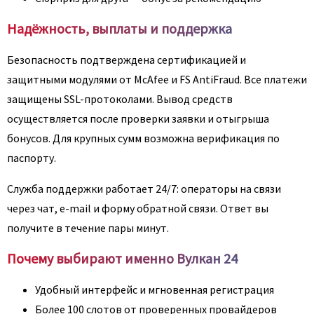
Надёжность, выплаты и поддержка
Безопасность подтверждена сертификацией и
защитными модулями от McAfee и FS AntiFraud. Все платежи
защищены SSL-протоколами. Вывод средств
осуществляется после проверки заявки и отыгрыша
бонусов. Для крупных сумм возможна верификация по
паспорту.
Служба поддержки работает 24/7: операторы на связи
через чат, e-mail и форму обратной связи. Ответ вы
получите в течение пары минут.
Почему выбирают именно Вулкан 24
Удобный интерфейс и мгновенная регистрация
Более 100 слотов от проверенных провайдеров