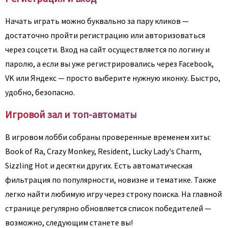
Начать играть можно буквально за пару кликов —
достаточно пройти регистрацию или авторизоваться
через соцсети. Вход на сайт осуществляется по логину и
паролю, а если вы уже регистрировались через Facebook,
VK или Яндекс — просто выберите нужную иконку. Быстро,
удобно, безопасно.
Игровой зал и топ-автоматы
В игровом лобби собраны проверенные временем хиты:
Book of Ra, Crazy Monkey, Resident, Lucky Lady's Charm,
Sizzling Hot и десятки других. Есть автоматическая
фильтрация по популярности, новизне и тематике. Также
легко найти любимую игру через строку поиска. На главной
странице регулярно обновляется список победителей —
возможно, следующим станете вы!