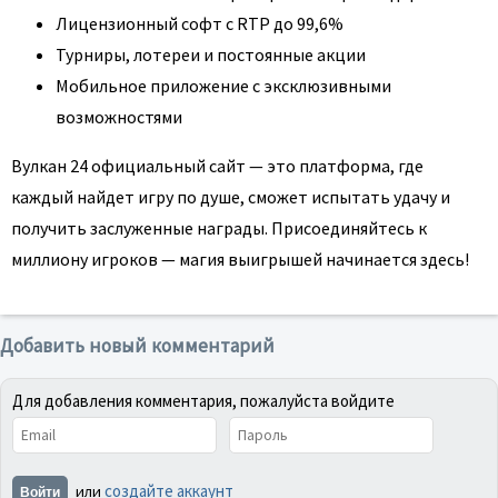
Лицензионный софт с RTP до 99,6%
Турниры, лотереи и постоянные акции
Мобильное приложение с эксклюзивными
возможностями
Вулкан 24 официальный сайт — это платформа, где
каждый найдет игру по душе, сможет испытать удачу и
получить заслуженные награды. Присоединяйтесь к
миллиону игроков — магия выигрышей начинается здесь!
Добавить новый комментарий
Для добавления комментария, пожалуйста войдите
создайте аккаунт
или
Войти