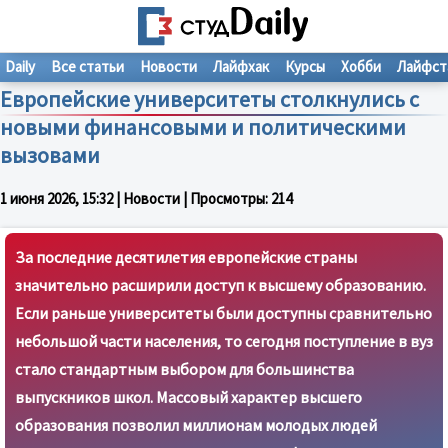
Daily
Все статьи
Новости
Лайфхак
Курсы
Хобби
Лайфст
Европейские университеты столкнулись с
новыми финансовыми и политическими
вызовами
1 июня 2026, 15:32
| Новости | Просмотры:
214
За последние десятилетия европейские страны
значительно расширили доступ к высшему образованию.
Если раньше университеты были доступны сравнительно
небольшой части населения, то сегодня поступление в вуз
стало стандартным выбором для большинства
выпускников школ. Массовый характер высшего
образования позволил миллионам молодых людей