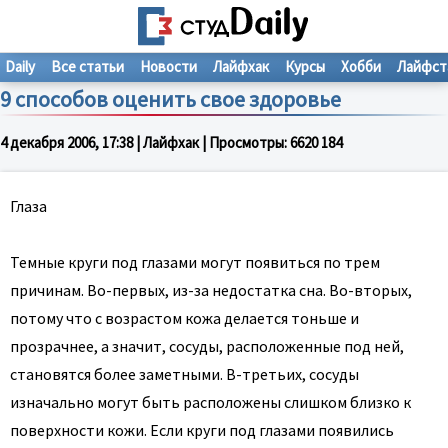
Daily
Все статьи
Новости
Лайфхак
Курсы
Хобби
Лайфст
9 способов оценить свое здоровье
4 декабря 2006, 17:38
| Лайфхак | Просмотры:
6620
18
4
Глаза
Темные круги под глазами могут появиться по трем
причинам. Во-первых, из-за недостатка сна. Во-вторых,
потому что с возрастом кожа делается тоньше и
прозрачнее, а значит, сосуды, расположенные под ней,
становятся более заметными. В-третьих, сосуды
изначально могут быть расположены слишком близко к
поверхности кожи. Если круги под глазами появились