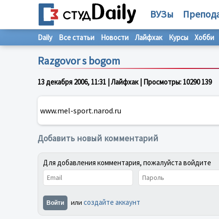
ВУЗы
Препод
Daily
Все статьи
Новости
Лайфхак
Курсы
Хобби
Razgovor s bogom
13 декабря 2006, 11:31
| Лайфхак | Просмотры:
10290
13
9
www.mel-sport.narod.ru
Добавить новый комментарий
Для добавления комментария, пожалуйста войдите
создайте аккаунт
или
Войти