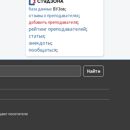
база данных
ВУЗов;
отзывы о преподавателях
;
добавить преподавателя
;
рейтинг преподавателей
;
статьи
;
анекдоты
;
пообщаться
;
щают посетители