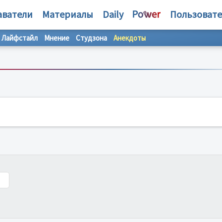
аватели
Материалы
Daily
Пользоват
Лайфстайл
Мнение
Студзона
Анекдоты