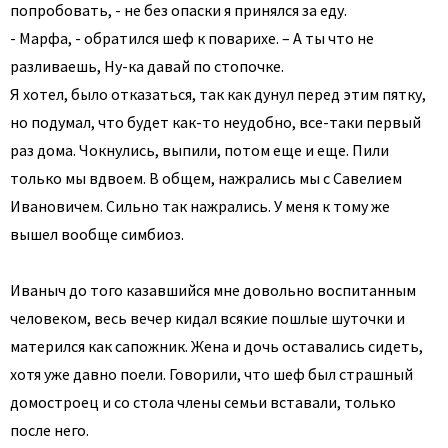
попробовать, - не без опаски я принялся за еду.
- Марфа, - обратился шеф к поварихе. – А ты что не
разливаешь, Ну-ка давай по стопочке.
Я хотел, было отказаться, так как дунул перед этим пятку,
но подумал, что будет как-то неудобно, все-таки первый
раз дома. Чокнулись, выпили, потом еще и еще. Пили
только мы вдвоем. В общем, нажрались мы с Савелием
Ивановичем. Сильно так нажрались. У меня к тому же
вышел вообще симбиоз.
Иваныч до того казавшийся мне довольно воспитанным
человеком, весь вечер кидал всякие пошлые шуточки и
матерился как сапожник. Жена и дочь оставались сидеть,
хотя уже давно поели. Говорили, что шеф был страшный
домостроец и со стола члены семьи вставали, только
после него.