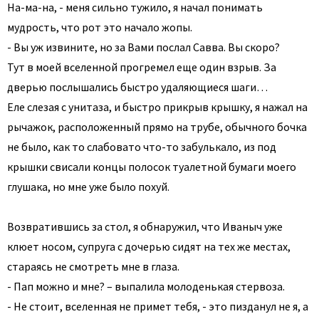
На-ма-на, - меня сильно тужило, я начал понимать
мудрость, что рот это начало жопы.
- Вы уж извините, но за Вами послал Савва. Вы скоро?
Тут в моей вселенной прогремел еще один взрыв. За
дверью послышались быстро удаляющиеся шаги…
Еле слезая с унитаза, и быстро прикрыв крышку, я нажал на
рычажок, расположенный прямо на трубе, обычного бочка
не было, как то слабовато что-то забулькало, из под
крышки свисали концы полосок туалетной бумаги моего
глушака, но мне уже было похуй.
Возвратившись за стол, я обнаружил, что Иваныч уже
клюет носом, супруга с дочерью сидят на тех же местах,
стараясь не смотреть мне в глаза.
- Пап можно и мне? – выпалила молоденькая стервоза.
- Не стоит, вселенная не примет тебя, - это пизданул не я, а