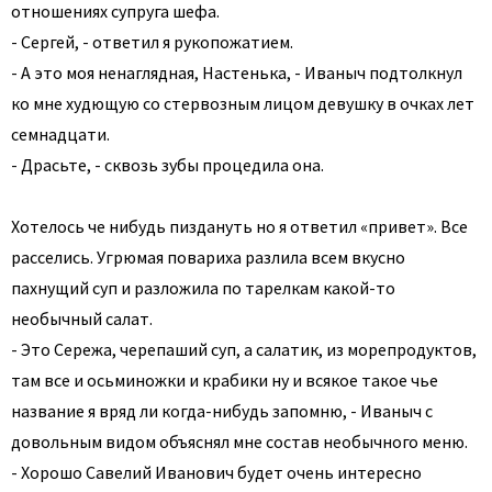
отношениях супруга шефа.
- Сергей, - ответил я рукопожатием.
- А это моя ненаглядная, Настенька, - Иваныч подтолкнул
ко мне худющую со стервозным лицом девушку в очках лет
семнадцати.
- Драсьте, - сквозь зубы процедила она.
Хотелось че нибудь пиздануть но я ответил «привет». Все
расселись. Угрюмая повариха разлила всем вкусно
пахнущий суп и разложила по тарелкам какой-то
необычный салат.
- Это Сережа, черепаший суп, а салатик, из морепродуктов,
там все и осьминожки и крабики ну и всякое такое чье
название я вряд ли когда-нибудь запомню, - Иваныч с
довольным видом объяснял мне состав необычного меню.
- Хорошо Савелий Иванович будет очень интересно