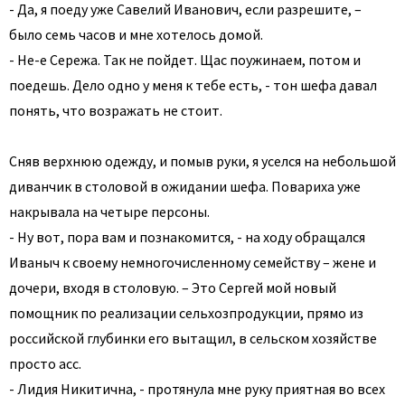
- Да, я поеду уже Савелий Иванович, если разрешите, –
было семь часов и мне хотелось домой.
- Не-е Сережа. Так не пойдет. Щас поужинаем, потом и
поедешь. Дело одно у меня к тебе есть, - тон шефа давал
понять, что возражать не стоит.
Сняв верхнюю одежду, и помыв руки, я уселся на небольшой
диванчик в столовой в ожидании шефа. Повариха уже
накрывала на четыре персоны.
- Ну вот, пора вам и познакомится, - на ходу обращался
Иваныч к своему немногочисленному семейству – жене и
дочери, входя в столовую. – Это Сергей мой новый
помощник по реализации сельхозпродукции, прямо из
российской глубинки его вытащил, в сельском хозяйстве
просто асс.
- Лидия Никитична, - протянула мне руку приятная во всех