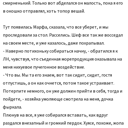
смирненький. Только вот абделался он малость, пока я его
в окошко отправлял, хоть топор вешай.
Тут появилась Марфа, сказала, что все уберет, и мы
проследовали за стол. Расселись. Шеф все так же восседал
на своем месте, и уже казалось, даже похрапывал.
- Наверно потихоньку собираться начну, - обратился я к
ЛН, чувствуя, что съеденная морепродукция оказывала на
меня нихуевое пучегонное воздействие.
- Что вы. Мы та его знаем, вот так сидит, сидит, гостя
отпустишь, а он как очнется, потом такое устраивает.
Потерпите немного, он уже должен прийти в себя, тогда и
пойдете, - хозяйка умоляюще смотрела на меня, дочка
фыркала.
Плюнув на все, я уже собирался вставать, как вдруг
раздался внезапный и громкий пердок. Хуясе, похоже, жопа