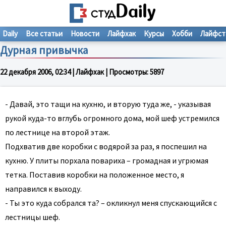
Daily
Все статьи
Новости
Лайфхак
Курсы
Хобби
Лайфст
Дурная привычка
22 декабря 2006, 02:34
| Лайфхак | Просмотры:
5897
- Давай, это тащи на кухню, и вторую туда же, - указывая
рукой куда-то вглубь огромного дома, мой шеф устремился
по лестнице на второй этаж.
Подхватив две коробки с водярой за раз, я поспешил на
кухню. У плиты порхала повариха – громадная и угрюмая
тетка. Поставив коробки на положенное место, я
направился к выходу.
- Ты это куда собрался та? – окликнул меня спускающийся с
лестницы шеф.