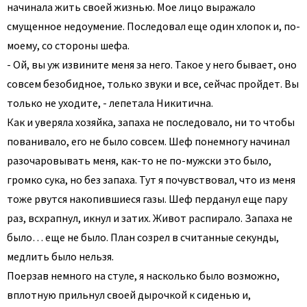
начинала жить своей жизнью. Мое лицо выражало
смущенное недоумение. Последовал еще один хлопок и, по-
моему, со стороны шефа.
- Ой, вы уж извините меня за него. Такое у него бывает, оно
совсем безобидное, только звуки и все, сейчас пройдет. Вы
только не уходите, - лепетала Никитична.
Как и уверяла хозяйка, запаха не последовало, ни то чтобы
пованивало, его не было совсем. Шеф понемногу начинал
разочаровывать меня, как-то не по-мужски это было,
громко сука, но без запаха. Тут я почувствовал, что из меня
тоже рвутся накопившиеся газы. Шеф перданул еще пару
раз, всхрапнул, икнул и затих. Живот распирало. Запаха не
было… еще не было. План созрел в считанные секунды,
медлить было нельзя.
Поерзав немного на стуле, я насколько было возможно,
вплотную прильнул своей дырочкой к сиденью и,