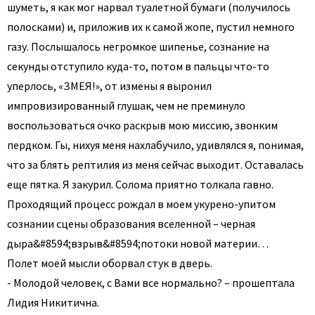
шуметь, я как мог нарвал туалетной бумаги (получилось
полосками) и, приложив их к самой жопе, пустил немного
газу. Послышалось негромкое шипенье, сознание на
секунды отступило куда-то, потом в пальцы что-то
уперлось, «ЗМЕЯ!», от измены я выронил
импровизированный глушак, чем не преминуло
воспользоваться очко раскрыв мою миссию, звонким
пердком. Гы, нихуя меня нахлабучило, удивлялся я, понимая,
что за блять рептилия из меня сейчас выходит. Оставалась
еще пятка. Я закурил. Солома приятно толкала гавно.
Проходящий процесс рождал в моем укурено-упитом
сознании сцены образования вселенной – черная
дыра&#8594;взрыв&#8594;потоки новой материи…
Полет моей мысли оборвал стук в дверь.
- Молодой человек, с Вами все нормально? – прошептала
Лидия Никитична.