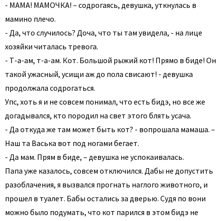
- МАМА! МАМОЧКА! – содрогаясь, девушка, уткнулась в
мамино плечо.
- Да, что случилось? Доча, что ты там увидела, - на лице
хозяйки читалась тревога.
- Т-а-ам, т-а-ам. Кот. Большой рыжий кот! Прямо в биде! Он
такой ужасный, усищи аж до пола свисают! - девушка
продолжала содрогаться.
Упс, хоть я и не совсем понимал, что есть бидэ, но все же
догадывался, кто породил на свет этого блять усача.
- Да откуда же там может быть кот? - вопрошала мамаша. –
Наш та Васька вот под ногами бегает.
- Да мам. Прям в биде, – девушка не успокаивалась.
Папа уже казалось, совсем отключился. Дабы не допустить
разоблачения, я вызвался прогнать наглого животного, и
прошел в туалет. Бабы остались за дверью. Судя по вони
можно было подумать, что кот парился в этом бидэ не