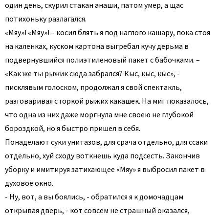
один день, скурил стакан анаши, патом умер, а щас
потихоньку разлагался.
«Мяу»! «Мяу»! – косил блять я под наглого кашару, пока стоя
на каленках, куском картона выгребал кучу дерьма в
подвернувшийся полиэтиленовый пакет с бабочками. –
«Как же ты рыжик сюда забрался? Кыс, кыс, кыс», -
писклявым голоском, продолжал я свой спектакль,
разговаривая с горкой рыжих какашек. На миг показалось,
что одна из них даже моргнула мне своею не глубокой
бороздкой, но я быстро пришел в себя.
Понаделают суки унитазов, для срача отдельно, для ссаки
отдельно, хуй сходу воткнешь куда подсесть. Закончив
уборку и имитируя затихающее «Мяу» я выбросил пакет в
духовое окно.
- Ну, вот, а вы боялись, - обратился я к домочадцам
открывая дверь, - кот совсем не страшный оказался,