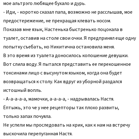
мое альтрэго любящее бухало и дурь.
- Иди, - коротко сказал папа, возможно не расслышав, мое
предостережение, не прекращая клевать носом.
Показав мне язык, Настенька быстренько поцокала в
туалет, оставив на столе свои очки. Я предпринял еще одну
попытку съебать, но Никитична остановила меня.
В это время из туалета доносилось копошение девушки.
Вот слила воду. Я пытался представить ее перекошенное
токсинами лицо с высунутом языком, когда она будет
возвращаться к столу. Как вдруг из уборной раздался
истошный вопль.
- А-а-а-а-а, мамочки, а-а-а-а, - надрывалась Настя.
Ёптыжь, это че у нее рецепторы так плохо развиты,
только запах почуяла.
Не успели мы проследовать на крик, как к нам на встречу
выскочила перепуганная Настя.