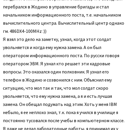
перебрался в Жодино в управление бригады и стал
начальником информационного поста, т.е. начальником
вычислительного центра. Вычислительный центр однако
гм. 486DX4-100MНz :))
Я взял это дело на заметку, узнал, когда этот солдат
увольняется и когда ему нужна замена. А он был
оператором информационного поста. По русски говоря
оператором ЭВМ. Я узнал кто решает эти кадровые
вопросы. Это оказался один полковник. Я узнал его
телефон в Жодино и созвонился с ним. Объяснил ему
ситуацию, что мол так и так, что мол солдат скоро
увольняется, что ему нужна замена, а я и есть лучшая
замена. Он обещал подумать над этим. Хоть у меня IBM
небыло, я ее неплохо знал, т.к. пока я учился в училище я
постоянно тусовался после учебы в компьютерном классе.
Я даже не делал лабораторные работы, я принимал их у