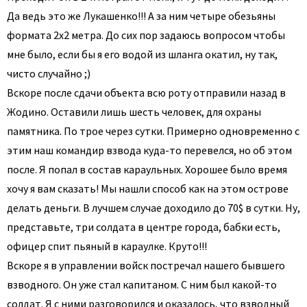
Да ведь это же Лукашенко!!! А за ним четыре обезьяны
формата 2х2 метра. До сих пор задаюсь вопросом чтобы
мне было, если бы я его водой из шланга окатил, ну так,
чисто случайно ;)
Вскоре после сдачи объекта всю роту отправили назад в
Жодино. Оставили лишь шесть человек, для охраны
памятника. По трое через сутки. Примерно одновременно с
этим наш командир взвода куда-то перевелся, но об этом
после. Я попал в состав караульных. Хорошее было время
хочу я вам сказать! Мы нашли способ как на этом острове
делать деньги. В лучшем случае доходило до 70$ в сутки. Ну,
представьте, три солдата в центре города, бабки есть,
офицер спит пьяный в караулке. Круто!!!
Вскоре я в управлении войск постречал нашего бывшего
взводного. Он уже стал капитаном. С ним был какой-то
солдат. Я с ними разговорился и оказалось, что взводный