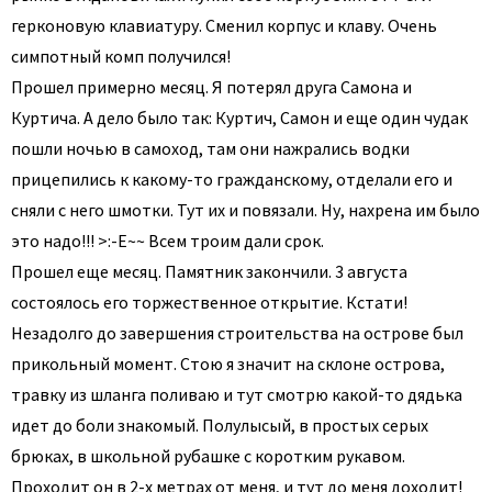
герконовую клавиатуру. Сменил корпус и клаву. Очень
симпотный комп получился!
Прошел примерно месяц. Я потерял друга Самона и
Куртича. А дело было так: Куртич, Самон и еще один чудак
пошли ночью в самоход, там они нажрались водки
прицепились к какому-то гражданскому, отделали его и
сняли с него шмотки. Тут их и повязали. Ну, нахрена им было
это надо!!! >:-E~~ Всем троим дали срок.
Прошел еще месяц. Памятник закончили. 3 августа
состоялось его торжественное открытие. Кстати!
Незадолго до завершения строительства на острове был
прикольный момент. Стою я значит на склоне острова,
травку из шланга поливаю и тут смотрю какой-то дядька
идет до боли знакомый. Полулысый, в простых серых
брюках, в школьной рубашке с коротким рукавом.
Проходит он в 2-х метрах от меня, и тут до меня доходит!