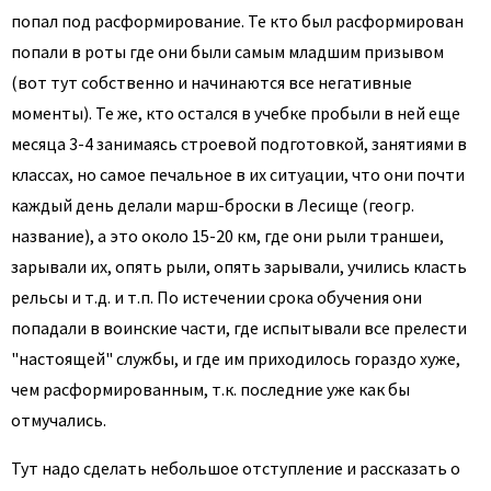
попал под расформирование. Те кто был расформирован
попали в роты где они были самым младшим призывом
(вот тут собственно и начинаются все негативные
моменты). Те же, кто остался в учебке пробыли в ней еще
месяца 3-4 занимаясь строевой подготовкой, занятиями в
классах, но самое печальное в их ситуации, что они почти
каждый день делали марш-броски в Лесище (геогр.
название), а это около 15-20 км, где они рыли траншеи,
зарывали их, опять рыли, опять зарывали, учились класть
рельсы и т.д. и т.п. По истечении срока обучения они
попадали в воинские части, где испытывали все прелести
"настоящей" службы, и где им приходилось гораздо хуже,
чем расформированным, т.к. последние уже как бы
отмучались.
Тут надо сделать небольшое отступление и рассказать о