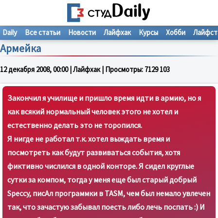
Daily
Все статьи
Новости
Лайфхак
Курсы
Хобби
Лайфст
Армейка
12 декабря 2008, 00:00
| Лайфхак | Просмотры:
7129
10
3
Закончил я училище и пришло время идти в армию, но я
как всякий нормальный человек этого не хотел и
естественно делать это не торопился.
Я нигде не работал т.к. хотел выждать время и
посмотреть как будут развиваться события, хотя
фиктивно числился в одной конторе. Я сидел круглые
сутки за компом, тогда у меня еще был старый добрый
Speccy, писАл программки в TASM, чем был немало увлечен
так, что зачастую забывал поесть либо лечь поспать :) И