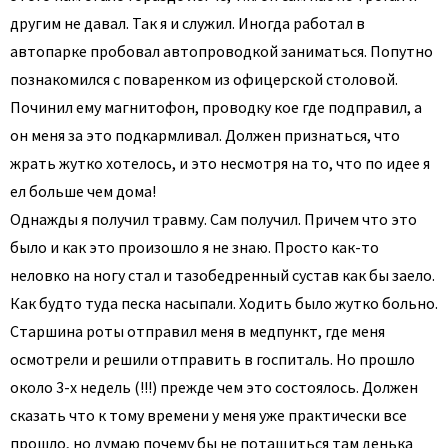
другим не давал. Так я и служил. Иногда работал в
автопарке пробовал автопроводкой заниматься. Попутно
познакомился с поваренком из офицерской столовой.
Починил ему магнитофон, проводку кое где подправил, а
он меня за это подкармливал. Должен признаться, что
жрать жутко хотелось, и это несмотря на то, что по идее я
ел больше чем дома!
Однажды я получил травму. Сам получил. Причем что это
было и как это произошло я не знаю. Просто как-то
неловко на ногу стал и тазобедренный сустав как бы заело.
Как будто туда песка насыпали. Ходить было жутко больно.
Старшина роты отправил меня в медпункт, где меня
осмотрели и решили отправить в госпиталь. Но прошло
около 3-х недель (!!!) прежде чем это состоялось. Должен
сказать что к тому времени у меня уже практически все
прошло, но думаю почему бы не потащиться там денька