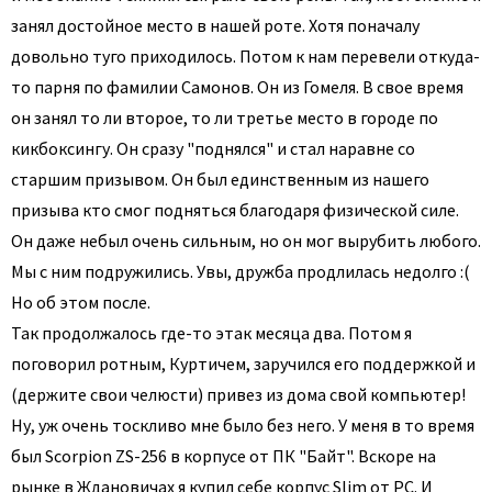
занял достойное место в нашей роте. Хотя поначалу
довольно туго приходилось. Потом к нам перевели откуда-
то парня по фамилии Самонов. Он из Гомеля. В свое время
он занял то ли второе, то ли третье место в городе по
кикбоксингу. Он сразу "поднялся" и стал наравне со
старшим призывом. Он был единственным из нашего
призыва кто смог подняться благодаря физической силе.
Он даже небыл очень сильным, но он мог вырубить любого.
Мы с ним подружились. Увы, дружба продлилась недолго :(
Но об этом после.
Так продолжалось где-то этак месяца два. Потом я
поговорил ротным, Куртичем, заручился его поддержкой и
(держите свои челюсти) привез из дома свой компьютер!
Ну, уж очень тоскливо мне было без него. У меня в то время
был Scorpion ZS-256 в корпусе от ПК "Байт". Вскоре на
рынке в Ждановичах я купил себе корпус Slim от PC. И