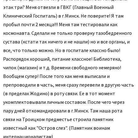
этак три? Меня отвезли в ГВКГ (Главный Военный
Клинический Госпиталь) в г.Минск. Не поверите! Я там
пробыл почти 2 месяца!!! Меня там тестировали как
космонавта. Сделали не только проверку тазобедренного
сустава (кстати так ничего и не нашли) но и все органы, и
все, что только можно. Но в госпитале классно было!
Распорядок хороший, питание классное! Библиотека,
чипок (магазин) и т.д. Времени свободного немеряно!
Вообщем супер! После того как меня выписали и
препроводили в часть, меня сразу перевели в другую часть
(в пределах Жодино) в роту связи. Ее в тот момент
укомплектовывали личным составом. После чего через
пару дней откомандировали в г.Минск. Там наша рота
связи на Троицком предместье строила памятник
известный как "Остров слез". (Памятник воинам
интернационалистам)