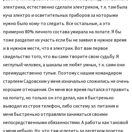
электрика, естественно сделали электриком, т.к. там была
куча электро и осветительных приборов за которыми
нужно было кому-то следить. Все остальные, а это
примерно 80% личного состава умирала на лопате. Я бы
тоже разделил их участь если бы не заявил в нужное время
и в нужном месте, что я электрик. Вот вам первое
свидельство того, что вы сами творите свою судьбу. Я
неглупый человек, а шакалы не любят умных, т.к. сами они
преимущественно тупые. Поэтому с нашим командиром
старлеем Садовским у меня изначально сложились не очень
хорошие отношения. Он меня все время пытался отправить
на лопату, но только он это делал, как я быстренько
выводил из строя телефон, либо систему эл. питания и
меня быстренько отправляли заниматься своими
непосредственными обязанностями. А работы как таковой
у меня небыло. Ну, что там уследить за десятком розеток,