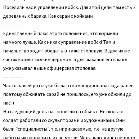
Поселили нас в управлении войск. Для этой цели там есть 2
деревянных барака. Как сараи с койками.
----------
Единственный плюс этого положения, что кормили
намного лучше. Как никак управление войск! Там и
начальство ходит обедать в ту же столовую. В других же
частях кормят всяким дерьмом, а для шакалов есть как я
уже указывал выше офицерская столовая.
----------
Часть нашей роты уже была откомандирована сюда ранее,
поэтому обживать сарай не пришлось, его уже обжили до
нас :)
На следующий день нас повезли на объект. Несколько
солдат работали со скульпторами и художниками. Они
были "специалисты", т.е. нприкасаемые, т.е. на другую
работы их направить их не могли. Меня, как единственного