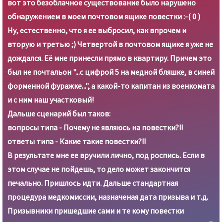
вот это безоблачное существование было нарушено
обнаружением в моем почтовом ящике повестки :-( 0 )
Ну, естественно, что я ее выбросил, как впрочем и
вторую и третью ;) Четвертой в почтовом ящике я уже не
дождался. Её мне принесли прямо в квартиру. Причем это
был не почтальон "...с цифрой 5 на медной бляшке, в синей
форменной фуражке...", а какой-то капитан из военкомата
и с ним наш участковый!
Дальше сценарий был таков:
вопросы типа - Почему не являюсь на повестки?!!
ответы типа - Какие такие повестки?!!
В результате мне ее вручили лично, под роспись. Если в
этом случае не пойдешь, то дело может закончится
печально. Пришлось идти. Дальше стандартная
процедура медкомиссии, назначеная дата призыва и т.д.
Призывники пришедшие сами и те кому повестки