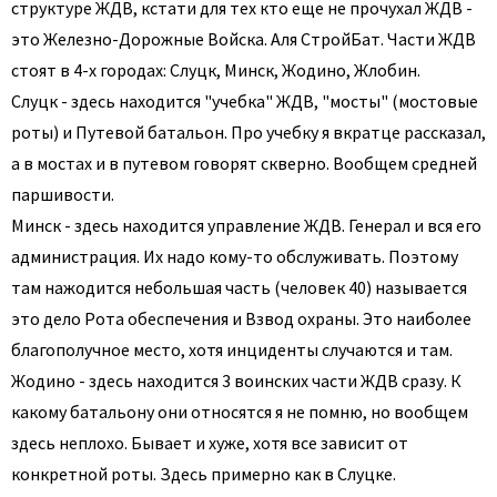
структуре ЖДВ, кстати для тех кто еще не прочухал ЖДВ -
это Железно-Дорожные Войска. Аля СтройБат. Части ЖДВ
стоят в 4-х городах: Слуцк, Минск, Жодино, Жлобин.
Слуцк - здесь находится "учебка" ЖДВ, "мосты" (мостовые
роты) и Путевой батальон. Про учебку я вкратце рассказал,
а в мостах и в путевом говорят скверно. Вообщем средней
паршивости.
Минск - здесь находится управление ЖДВ. Генерал и вся его
администрация. Их надо кому-то обслуживать. Поэтому
там нажодится небольшая часть (человек 40) называется
это дело Рота обеспечения и Взвод охраны. Это наиболее
благополучное место, хотя инциденты случаются и там.
Жодино - здесь находится 3 воинских части ЖДВ сразу. К
какому батальону они относятся я не помню, но вообщем
здесь неплохо. Бывает и хуже, хотя все зависит от
конкретной роты. Здесь примерно как в Слуцке.