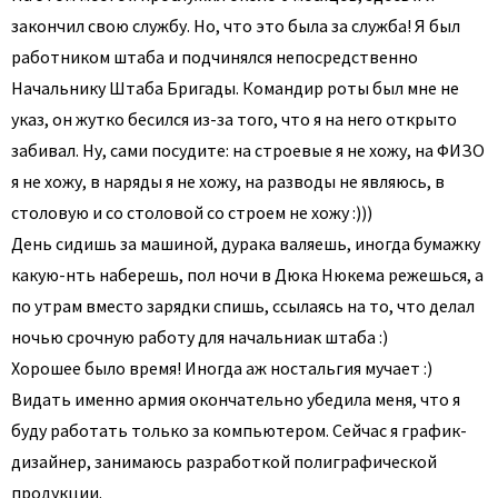
закончил свою службу. Но, что это была за служба! Я был
работником штаба и подчинялся непосредственно
Начальнику Штаба Бригады. Командир роты был мне не
указ, он жутко бесился из-за того, что я на него открыто
забивал. Ну, сами посудите: на строевые я не хожу, на ФИЗО
я не хожу, в наряды я не хожу, на разводы не являюсь, в
столовую и со столовой со строем не хожу :)))
День сидишь за машиной, дурака валяешь, иногда бумажку
какую-нть наберешь, пол ночи в Дюка Нюкема режешься, а
по утрам вместо зарядки спишь, ссылаясь на то, что делал
ночью срочную работу для начальниак штаба :)
Хорошее было время! Иногда аж ностальгия мучает :)
Видать именно армия окончательно убедила меня, что я
буду работать только за компьютером. Сейчас я график-
дизайнер, занимаюсь разработкой полиграфической
продукции.