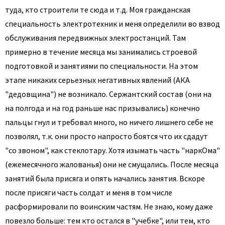
туда, кто строители те сюда и т.д. Моя гражданская
специальность электротехник и меня определили во взвод
обслуживания передвижных электростанций. Там
примерно в течение месяца мы занимались строевой
подготовкой и занятиями по специальности. На этом
этапе никаких серьезных негативных явлений (АКА
"дедовщина") не возникало. Сержантский состав (они на
на полгода и на год раньше нас призывались) конечно
пальцы гнул и требовал много, но ничего лишнего себе не
позволял, т.к. они просто напросто боятся что их сдадут
"со звоном", как стеклотару. Хотя изымать часть "наркОма"
(ежемесячного жалованья) они не смущались. После месяца
занятий была присяга и опять начались занятия. Вскоре
после присяги часть солдат и меня в том числе
расформировали по воинским частям. Не знаю, кому даже
повезло больше: тем кто остался в "учебке", или тем, кто