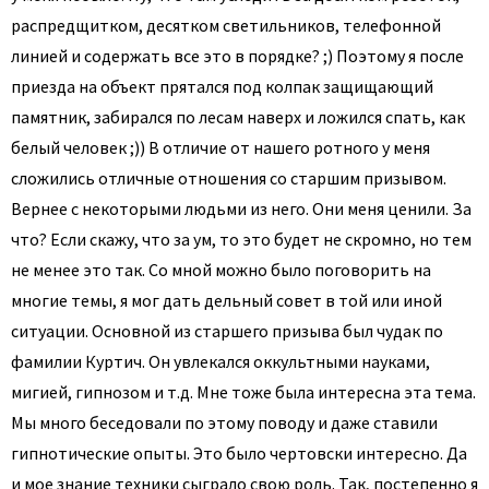
распредщитком, десятком светильников, телефонной
линией и содержать все это в порядке? ;) Поэтому я после
приезда на объект прятался под колпак защищающий
памятник, забирался по лесам наверх и ложился спать, как
белый человек ;)) В отличие от нашего ротного у меня
сложились отличные отношения со старшим призывом.
Вернее с некоторыми людьми из него. Они меня ценили. За
что? Если скажу, что за ум, то это будет не скромно, но тем
не менее это так. Со мной можно было поговорить на
многие темы, я мог дать дельный совет в той или иной
ситуации. Основной из старшего призыва был чудак по
фамилии Куртич. Он увлекался оккультными науками,
мигией, гипнозом и т.д. Мне тоже была интересна эта тема.
Мы много беседовали по этому поводу и даже ставили
гипнотические опыты. Это было чертовски интересно. Да
и мое знание техники сыграло свою роль. Так, постепенно я