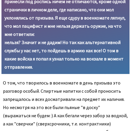
принесли под роспись ничем не отличаются, кроме одной
странички в личном деле, где написано, что они мол
уклонялись от призыва. Я еще сдуру в военкомате ляпнул,
что мол пацифист и мне нельзя держать оружие, на что
мне ответили:
нельзя? Значит и не дадим! Но так как альтернативной
службы у нас нет, то пойдешь в армию как все! О том в
какие войска я попал я узнал только на вокзале в момент
отправления.
О том, что творилось в военкомате в день призыва это
разговор особый. Спиртные напитки с собой проносить
запрещалось и всех досматривали на предмет их наличия.
Но несмотря на это все были пьяные "в доску"
(выражаться не будем :) А как бегали через забор за водкой,
а как "сверчки" (сверхсрочники, т.е. контрактники)