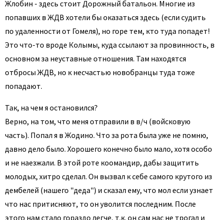
Жлобин - здесь стоит Дорожный батальон. Многие из
попавших в ЖДВ хотели бы оказаться здесь (если судить
по удаленности от Гомеля), но горе тем, кто туда попадет!
Это что-то вроде Колымы, куда ссылают за провинность, в
основном за неуставные отношения. Там находятся
отбросы ЖДВ, но к несчастью новобранцы туда тоже
попадают.
Так, на чем я остановился?
Верно, на том, что меня отправили в в/ч (войсковую
часть). Попал я в Жодино. Что за рота была уже не помню,
давно дело было. Хорошего конечно было мало, хотя особо
и не наезжали. В этой роте коомандир, дабы защитить
молодых, хитро сделал. Он вызвал к себе самого крутого из
дембелей (нашего "деда") и сказал ему, что мол если узнает
что нас притисняют, то он уволится последним. После
этого нам стало гораздо легче, т.к. он сам нас не трогал и