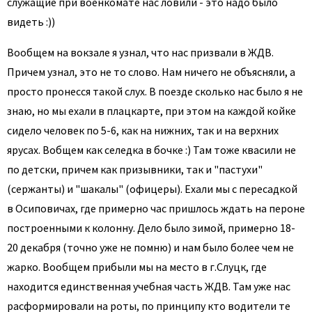
служащие при военкомате нас ловили - это надо было
видеть :))
Вообщем на вокзале я узнал, что нас призвали в ЖДВ.
Причем узнал, это не то слово. Нам ничего не объясняли, а
просто пронесся такой слух. В поезде сколько нас было я не
знаю, но мы ехали в плацкарте, при этом на каждой койке
сидело человек по 5-6, как на нижних, так и на верхних
ярусах. Вобщем как селедка в бочке :) Там тоже квасили не
по детски, причем как призывники, так и "пастухи"
(сержанты) и "шакалы" (офицеры). Ехали мы с пересадкой
в Осиповичах, где примерно час пришлось ждать на пероне
построенными к колонну. Дело было зимой, примерно 18-
20 декабря (точно уже не помню) и нам было более чем не
жарко. Вообщем прибыли мы на место в г.Слуцк, где
находится единственная учебная часть ЖДВ. Там уже нас
расформировали на роты, по принципу кто водители те