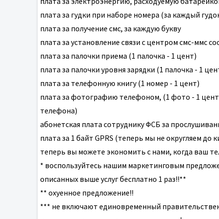
плата за электроэнергию, расходуемую батарейкой
плата за гудки при наборе номера (за каждый гудо
плата за получение смс, за каждую букву
плата за установление связи с центром смс-ммс с
плата за палочки приема (1 палочка - 1 цент)
плата за палочки уровня зарядки (1 палочка - 1 цен
плата за телефонную книгу (1 номер - 1 цент)
плата за фотографию телефоном, (1 фото - 1 цен
телефона)
абонетская плата сотруднику ФСБ за прослушиван
плата за 1 байт GPRS (теперь мы не округляем до к
теперь вы можете экономить с нами, когда ваш т
* воспользуйтесь нашим маркетинговым предложен
описанных выше услуг бесплатно 1 раз!!**
** охуенное предложение!!
*** не включают единовременный правительствен