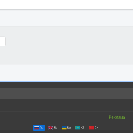
Реклама
RU
EN
UA
KZ
CN