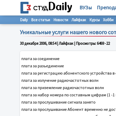
ВУЗы
Препод
Daily
Все статьи
Новости
Лайфхак
Курсы
Хобби
Уникальные услуги нашего нового со
30 декабря 2006, 08:54
| Лайфхак | Просмотры:
6469
-2
2
плата за соединение
плата за разьединение
плата за регистрацию абонентского устройства в 
плата за излучение радиочастотных волн
плата за приземление радиочастотных волн
плата за набор номера по составным цифрам (1 -1 цен
плата за прослушивание сигнала занято
плата за прослушивание Aбонент временно не дост