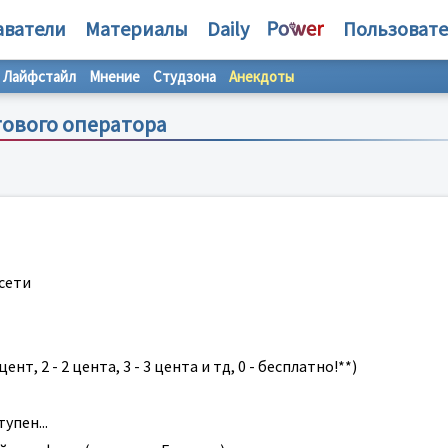
аватели
Материалы
Daily
Пользоват
Лайфстайл
Мнение
Студзона
Анекдоты
тового оператора
сети
т, 2 - 2 цента, 3 - 3 цента и тд, 0 - бесплатно!**)
упен...