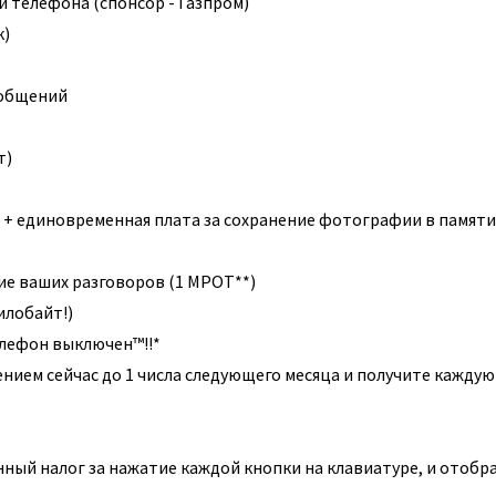
 телефона (спонсор - Газпром)
к)
ообщений
т)
т + единовременная плата за сохранение фотографии в памяти
ие ваших разговоров (1 МРОТ**)
илобайт!)
елефон выключен™!!*
ием сейчас до 1 числа следующего месяца и получите каждую
ный налог за нажатие каждой кнопки на клавиатуре, и отобр