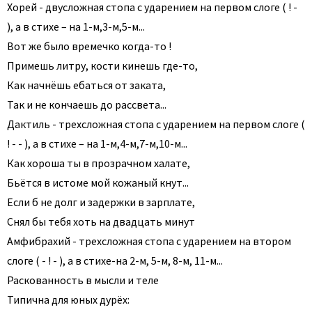
Хорей - двусложная стопа с ударением на первом слоге ( ! -
), а в стихе – на 1-м,3-м,5-м...
Вот же было времечко когда-то !
Примешь литру, кости кинешь где-то,
Как начнёшь ебаться от заката,
Так и не кончаешь до рассвета...
Дактиль - трехсложная стопа с ударением на первом слоге (
! - - ), а в стихе – на 1-м,4-м,7-м,10-м...
Как хороша ты в прозрачном халате,
Бьётся в истоме мой кожаный кнут...
Если б не долг и задержки в зарплате,
Снял бы тебя хоть на двадцать минут
Амфибрахий - трехсложная стопа с ударением на втором
слоге ( - ! - ), а в стихе-на 2-м, 5-м, 8-м, 11-м...
Раскованность в мысли и теле
Типична для юных дурёх: