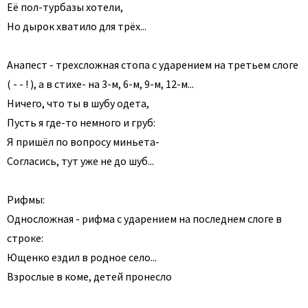
Её пол-турбазы хотели,
Но дырок хватило для трёх...
Анапест - трехсложная стопа с ударением на третьем слоге
( - - ! ), а в стихе- на 3-м, 6-м, 9-м, 12-м...
Ничего, что ты в шубу одета,
Пусть я где-то немного и груб:
Я пришёл по вопросу миньета-
Согласись, тут уже не до шуб...
Рифмы:
Односложная - рифма с ударением на последнем слоге в
строке:
Ющенко ездил в родное село...
Взрослые в коме, детей пронесло