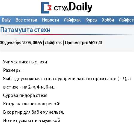
Daily
Все статьи
Новости
Лайфхак
Курсы
Хобби
Лайфст
Патамушта стехи
30 декабря 2006, 08:55
| Лайфхак | Просмотры:
5627
4
1
Учимся писать стихи
Размеры:
Ямб - двусложная стопа с ударением на втором слоге ( - ! ), а
в стихе - на 2-м,4-м, 6-м...
Сурова пидора стезя
Когда нахлынет кал рекой:
В сортир для баб ему нельзя,
Но не пускают и в мужской