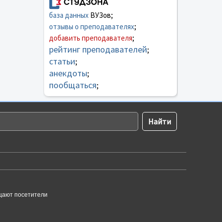
база данных
ВУЗов;
отзывы о преподавателях
;
добавить преподавателя
;
рейтинг преподавателей
;
статьи
;
анекдоты
;
пообщаться
;
щают посетители