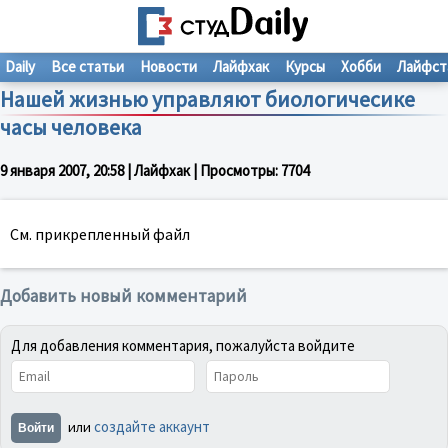
Daily
Все статьи
Новости
Лайфхак
Курсы
Хобби
Лайфст
Нашей жизнью управляют биологичесике
часы человека
9 января 2007, 20:58
| Лайфхак | Просмотры:
7704
См. прикрепленный файл
Добавить новый комментарий
Для добавления комментария, пожалуйста войдите
создайте аккаунт
или
Войти