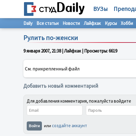
ВУЗы
Препод
Daily
Все статьи
Новости
Лайфхак
Курсы
Хобби
Рулить по-женски
9 января 2007, 21:38
| Лайфхак | Просмотры:
6619
См. прикрепленный файл
Добавить новый комментарий
Для добавления комментария, пожалуйста войдите
создайте аккаунт
или
Войти