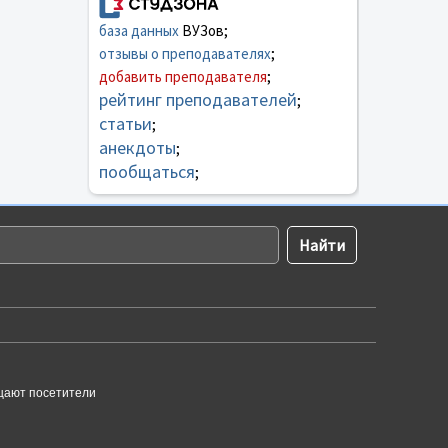
база данных
ВУЗов;
отзывы о преподавателях
;
добавить преподавателя
;
рейтинг преподавателей
;
статьи
;
анекдоты
;
пообщаться
;
щают посетители