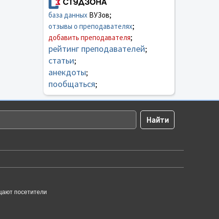
база данных
ВУЗов;
отзывы о преподавателях
;
добавить преподавателя
;
рейтинг преподавателей
;
статьи
;
анекдоты
;
пообщаться
;
щают посетители