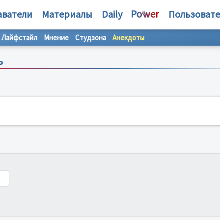
аватели
Материалы
Daily
Пользоват
Лайфстайл
Мнение
Студзона
Анекдоты
ь