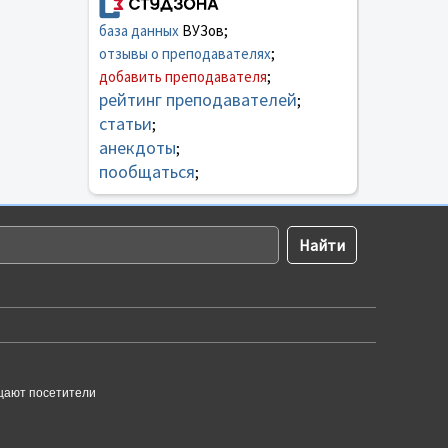
база данных
ВУЗов;
отзывы о преподавателях
;
добавить преподавателя
;
рейтинг преподавателей
;
статьи
;
анекдоты
;
пообщаться
;
щают посетители