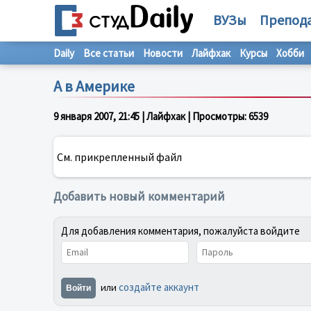
ВУЗы
Препод
Daily
Все статьи
Новости
Лайфхак
Курсы
Хобби
А в Америке
9 января 2007, 21:45
| Лайфхак | Просмотры:
6539
См. прикрепленный файл
Добавить новый комментарий
Для добавления комментария, пожалуйста войдите
создайте аккаунт
или
Войти