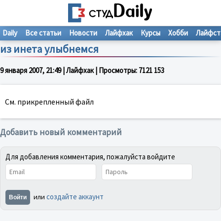
Daily
Все статьи
Новости
Лайфхак
Курсы
Хобби
Лайфст
из инета улыбнемся
9 января 2007, 21:49
| Лайфхак | Просмотры:
7121
15
3
См. прикрепленный файл
Добавить новый комментарий
Для добавления комментария, пожалуйста войдите
создайте аккаунт
или
Войти