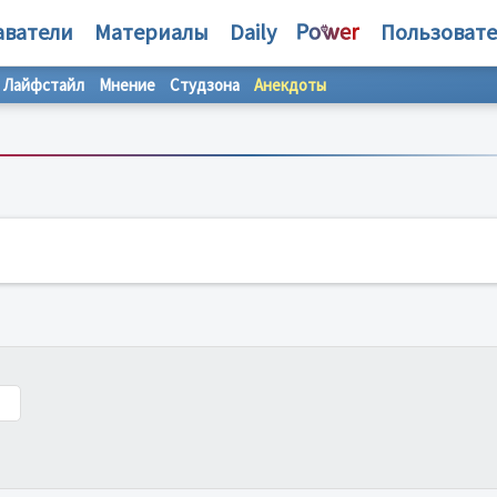
аватели
Материалы
Daily
Пользоват
Лайфстайл
Мнение
Студзона
Анекдоты