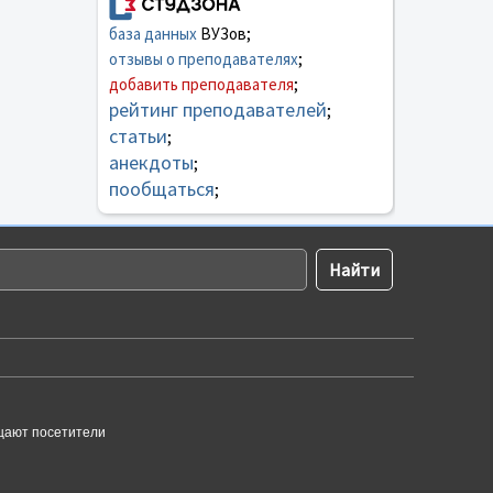
база данных
ВУЗов;
отзывы о преподавателях
;
добавить преподавателя
;
рейтинг преподавателей
;
статьи
;
анекдоты
;
пообщаться
;
щают посетители