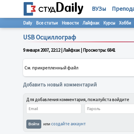
ВУЗы
Препод
Daily
Все статьи
Новости
Лайфхак
Курсы
Хобби
USB Осциллограф
9 января 2007, 22:12
| Лайфхак | Просмотры:
6841
См. прикрепленный файл
Добавить новый комментарий
Для добавления комментария, пожалуйста войдите
создайте аккаунт
или
Войти