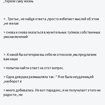
,теряли саму жизнь
> . Третьи , не найдя ответа ,просто избегают мыслей об этом
,не желая
> снова и снова оказаться в мучительных тупиках собственных
умозаключений
> .К какой бы категории вы себя ни относили ,мы предлагаем
вам наши
> попытки найти ответ на этот вопрос.
> Одна девушка размышляла так : " Я не была неудачницей
,наоборот я
> много добивалась .Но вот парадокс, я не получалаот этого ни
радости , ни