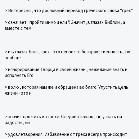
> Интересно , что дословный перевод греческого слова "грех"
> означает "пройти мимо цели ". Значит ,в глазах Библии , а
вместе с тем
> и в глазах Бога , грех - это непросто безнравственность , но
вообще
> игнорирование Творца в своей жизни , нежелание знать и
исполнять Его
> волю , которая нам же и обращена во благо. Упустить цель
жизни - это и
> значит прожить во грехе. Следовательно , не узнать ни
радости , ни
> удовлетворения .Избавление от греха всегда происходит