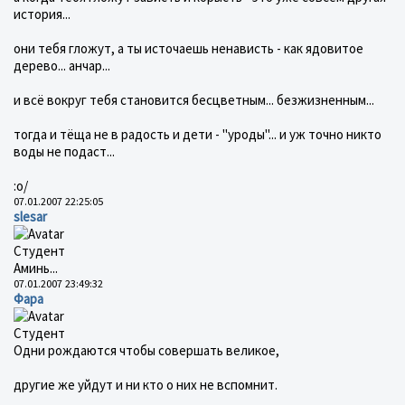
история...
они тебя гложут, а ты источаешь ненависть - как ядовитое
дерево... анчар...
и всё вокруг тебя становится бесцветным... безжизненным...
тогда и тёща не в радость и дети - "уроды"... и уж точно никто
воды не подаст...
:о/
07.01.2007 22:25:05
slesar
Студент
Аминь...
07.01.2007 23:49:32
Фара
Студент
Одни рождаются чтобы совершать великое,
другие же уйдут и ни кто о них не вспомнит.