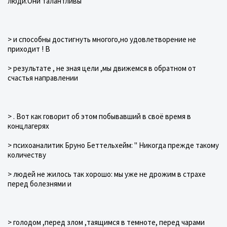
люди.Они талантливы
> и способны достигнуть многого,но удовлетворение не
приходит ! В
> результате , не зная цели ,мы движемся в обратном от
счастья направлении
> . Вот как говорит об этом побывавший в своё время в
концлагерях
> психоаналитик Бруно Беттельхейм: " Никогда прежде такому
количеству
> людей не жилось так хорошо: мы уже не дрожим в страхе
перед болезнями и
> голодом ,перед злом ,таящимся в темноте, перед чарами