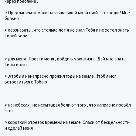
через поеояние .
> Предлагаем помолиться вам такой молитвой: " Господи ! Мне
больно
> осознавать , что столько лет я не знал Тебя и не хотел знать
Твоей воли
> для меня . Прости меня , войди в мою жизнь. Дай мне знать
Твою волю
> ,чтобы я ненапрасно прожил годы на земле. Чтоб я мог
встретиться с Тобою
> на небесах , не испытывая боли от того , что напрасно провёл
этот
> короткий отрезок времени на земле. Спаси от бесцельности
и сделай меня