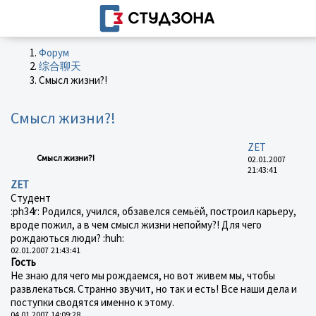
Форум
综合聊天
Смысл жизни?!
Смысл жизни?!
ZET
Смысл жизни?!
02.01.2007
21:43:41
ZET
Студент
:ph34r: Родился, учился, обзавелся семьёй, построил карьеру,
вроде пожил, а в чем смысл жизни непойму?! Для чего
рождаються люди? :huh:
02.01.2007 21:43:41
Гость
Не знаю для чего мы рождаемся, но вот живем мы, чтобы
развлекаться. Странно звучит, но так и есть! Все наши дела и
поступки сводятся именно к этому.
04.01.2007 14:09:28