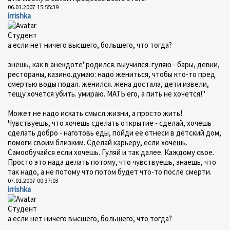
06.01.2007 15:55:39
irrishka
Студент
а если нет ничего высшего, большего, что тогда?
знешь, как в анекдоте"родился. выучился. гуляю - бары, девки,
рестораны, казино.думаю: надо жениться, чтобы кто-то пред
смертью воды подал. женился. жена достала, дети извели,
тещу хочется убить. умираю. МАТЬ его, а пить не хочется!"
Может не надо искать смысл жизни, а просто жить!
Чувствуешь, что хочешь сделать открытие - сделай, хочешь
сделать добро - наготовь еды, пойди ее отнеси в детский дом,
помоги своим близким. Сделай карьеру, если хочешь.
Самообучайся если хочешь. Гуляй и так далее. Каждому свое.
Просто это нада делать потому, что чувствуешь, знаешь, что
так надо, а не потому что потом будет что-то после смерти.
07.01.2007 00:37:03
irrishka
Студент
а если нет ничего высшего, большего, что тогда?