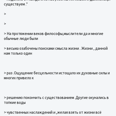
существуем ."
>
>
> На протяжении веков философы,мыслители да и многие
обычные люди были
> весьма озабочены поисками смысла жизни . Жизни , данной
нам только один
> раз .Ощущение бесцельности истощало их духовные силы и
многих привело к
> решению покончить с существованием .Другие окунались в
топкие воды
> чувственных наслаждений и ,желая взять от жизни всё