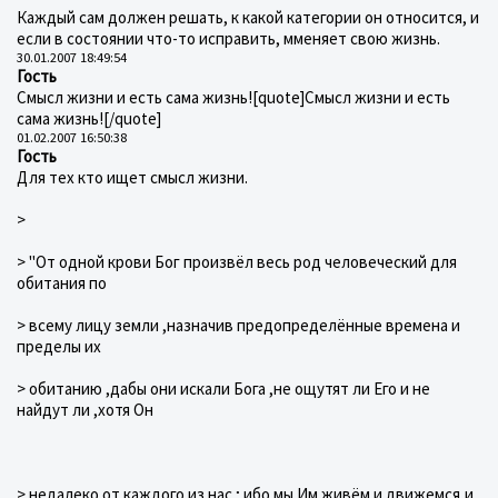
Каждый сам должен решать, к какой категории он относится, и
если в состоянии что-то исправить, мменяет свою жизнь.
30.01.2007 18:49:54
Гость
Смысл жизни и есть сама жизнь![quote]Смысл жизни и есть
сама жизнь![/quote]
01.02.2007 16:50:38
Гость
Для тех кто ищет смысл жизни.
>
> "От одной крови Бог произвёл весь род человеческий для
обитания по
> всему лицу земли ,назначив предопределённые времена и
пределы их
> обитанию ,дабы они искали Бога ,не ощутят ли Его и не
найдут ли ,хотя Он
> недалеко от каждого из нас ; ибо мы Им живём и движемся,и