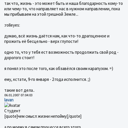
так что, жизнь - это может быть и наша благодарность кому-то
или чему-то, что направляет нас в нужном направлении, пока
мы прибываем на этой грешной Земле...
:rolleyes:
думаю, всё жизнь даётся нам, как что-то драгоценное и
прожить её бесцельно - верх глупости!
одно то, что у тебя ест возможность продолжить свой род -
дорогого стоит!
я понял это после того, как обзавёлся своим карапузом. =)
ему, кстати, 9-го января - 2 года исполнится. ;)
такие вот дела..
06.01.2007 07:04:03
lavan
Студент
[quote]чем смысл жизни непойму[/quote]
а по моему в самом процессе всего этого.