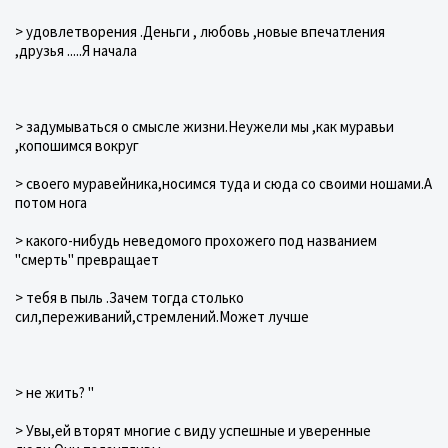
> удовлетворения .Деньги , любовь ,новые впечатления
,друзья .....Я начала
> задумываться о смысле жизни.Неужели мы ,как муравьи
,копошимся вокруг
> своего муравейника,носимся туда и сюда со своими ношами.А
потом нога
> какого-нибудь неведомого прохожего под названием
"смерть" превращает
> тебя в пыль .Зачем тогда столько
сил,переживаний,стремлений.Может лучше
> не жить? "
> Увы,ей вторят многие с виду успешные и уверенные