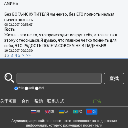
АМИНЬ
Без БОГА-ИСКУПИТЕЛЯ мы некто, без ЕГО полноты нельзя
ничего познать
08.02.2007 00:58:07
Гость
Жизнь - это не то, что происходит вокруг тебя, а то как ты к
этому относишься. Я думаю, что главное четко помнить для
себя, ЧТО РАДОСТЬ ПОЛЕТА СОВСЕМ НЕ В ПАДЕНЬИ!!
10.02.2007 00:10:30
1
2
3
4
5
>
>>
大学
教师
材料
关于项目
合作
帮助
联系方式
广告
RU
EN
UA
KZ
CN
Администрация сайта не несет ответственности за содержание
информации, которую размещают посетители