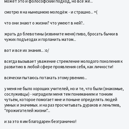
может это и фолософский подход, но всё же...
смотрю я на нынешнюю молодёж - и страшно... =(
что они знают о жизни? что умеют в ней?..
жрать до блевотины (извините меня) пиво, бросать бычки в
чужих подъездах и горланить матом...
вот и все их знания... :о/
всегда вызывает уважение стремление молодого поколения к
развитию в любой сфере проявления себя, как личности!
всячески пытаюсь потакать этому рвению...
у меня не было хороших учителей, но и те, что были (знакомые,
сослуживцы) - наградили меня тем пониманием и тонким
чутьём, которое помогает мне и поныне определять людей
умных и значимых. и на раз просчитывать дураков и леньтяев,
"прожигателей жизни"...
и за это я им благодарен безгранично!