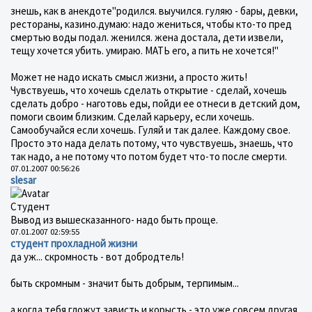
знешь, как в анекдоте"родился. выучился. гуляю - бары, девки,
рестораны, казино.думаю: надо жениться, чтобы кто-то пред
смертью воды подал. женился. жена достала, дети извели,
тещу хочется убить. умираю. МАТЬ его, а пить не хочется!"
Может не надо искать смысл жизни, а просто жить!
Чувствуешь, что хочешь сделать открытие - сделай, хочешь
сделать добро - наготовь еды, пойди ее отнеси в детский дом,
помоги своим близким. Сделай карьеру, если хочешь.
Самообучайся если хочешь. Гуляй и так далее. Каждому свое.
Просто это нада делать потому, что чувствуешь, знаешь, что
так надо, а не потому что потом будет что-то после смерти.
07.01.2007 00:56:26
slesar
Студент
Вывод из вышесказанного- надо быть проще.
07.01.2007 02:59:55
студент прохладной жизни
да уж... скромность - вот добродтель!
быть скромным - значит быть добрым, терпимым...
а когда тебя гложут зависть и корысть - это уже совсем другая