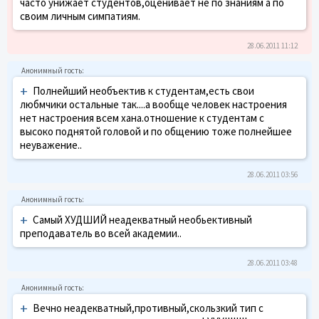
часто унижает студентов,оценивает не по знаниям а по
своим личным симпатиям.
28.06.2011 11:12
+
Полнейший необъектив к студентам,есть свои
любмчики остальные так....а вообще человек настроения
нет настроения всем хана.отношение к студентам с
высоко поднятой головой и по общению тоже полнейшее
неуважение..
28.06.2011 03:56
+
Самый ХУДШИЙ неадекватный необьективный
преподаватель во всей академии..
28.06.2011 03:48
+
Вечно неадекватный,противный,скользкий тип с