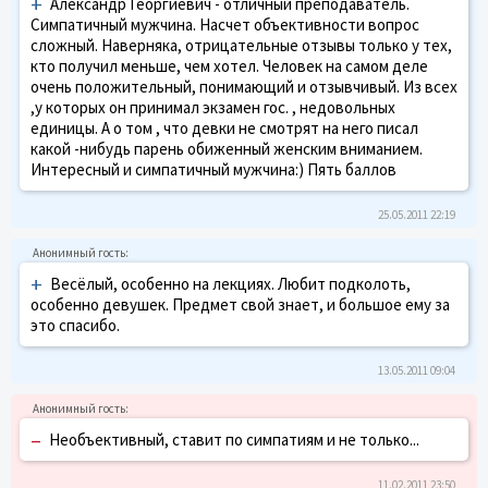
+
Александр Георгиевич - отличный преподаватель.
Симпатичный мужчина. Насчет объективности вопрос
сложный. Наверняка, отрицательные отзывы только у тех,
кто получил меньше, чем хотел. Человек на самом деле
очень положительный, понимающий и отзывчивый. Из всех
,у которых он принимал экзамен гос. , недовольных
единицы. А о том , что девки не смотрят на него писал
какой -нибудь парень обиженный женским вниманием.
Интересный и симпатичный мужчина:) Пять баллов
25.05.2011 22:19
+
Весёлый, особенно на лекциях. Любит подколоть,
особенно девушек. Предмет свой знает, и большое ему за
это спасибо.
13.05.2011 09:04
–
Необъективный, ставит по симпатиям и не только...
11.02.2011 23:50