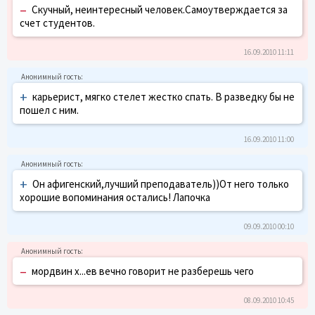
–
Скучный, неинтересный человек.Самоутверждается за
счет студентов.
16.09.2010 11:11
+
карьерист, мягко стелет жестко спать. В разведку бы не
пошел с ним.
16.09.2010 11:00
+
Он афигенский,лучший преподаватель))От него только
хорошие вопоминания остались! Лапочка
09.09.2010 00:10
–
мордвин х...ев вечно говорит не разберешь чего
08.09.2010 10:45