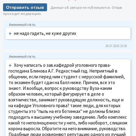
Отправить отзыв
Данные об авторе не публикуются. Отзыв
проходит модерацию.
+
не надо гадить, не хуже других
24.07.2025 23:26
+
Хочу написать о зав.кафедрой уголовного права-
господина Блинова А.Г. Редкостный гад. Неприятный в
общении, если перед ним студент с нерусской фамилией,
то экзамен будет сдан на балл ниже. Причем, все это
знают. И вообще, вопрос к руководству Вуза-каким
образом человек, который фигурирует в деле о
взятничестве, занимает руководящую должность, еще и
на кафедре Уголовного права? такие люди, для которых
студенты это "пыль на его ботинках" не должны близко
подходить к высшему учебному заведению. Либо комплекс
какой то неполноценности у него, либо наоборот, слишком
корона выросла. Обратите на него внимание, руководство.
Подобные люди оскверняют репутацию одного из лучший