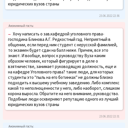
юридических вузов страны
23.06.2022 22:36
–
Хочу написать о зав.кафедрой уголовного права-
господина Блинова А.Г. Редкостный гад. Неприятный в
общении, если перед ним студент с нерусской фамилией,
то экзамен будет сдан на балл ниже. Причем, все это
знают. И вообще, вопрос к руководству Вуза-каким
образом человек, который фигурирует в деле о
взятничестве, занимает руководящую должность, еще и
на кафедре Уголовного права? такие люди, для которых
студенты это "пыль на его ботинках" не должны близко
подходить к высшему учебному заведению. Либо комплекс
какой то неполноценности у него, либо наоборот, слишком
корона выросла. Обратите на него внимание, руководство.
Подобные люди оскверняют репутацию одного из лучший
юридических вузов страны
23.06.2022 22:31