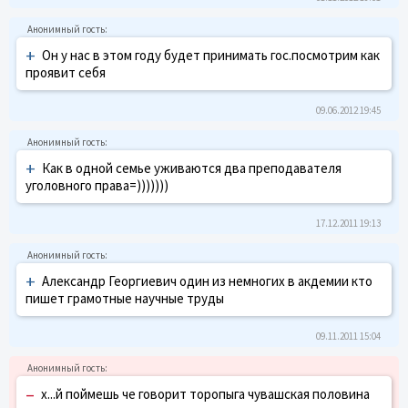
+
Он у нас в этом году будет принимать гос.посмотрим как
проявит себя
09.06.2012 19:45
+
Как в одной семье уживаются два преподавателя
уголовного права=)))))))
17.12.2011 19:13
+
Александр Георгиевич один из немногих в акдемии кто
пишет грамотные научные труды
09.11.2011 15:04
–
х...й поймешь че говорит торопыга чувашская половина