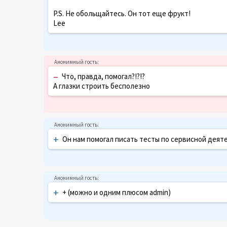
P.S. Не обольщайтесь. Он тот еще фрукт!
Lee
–
Что, правда, помогал?!?!?
А глазки строить бесполезно
+
Он нам помогал писать тесты по сервисной деят
+
+ (можно и одним плюсом admin)