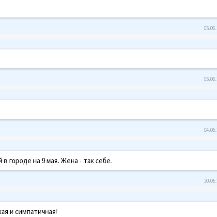
05.06.
05.06.
04.06.
 городе на 9 мая. Жена - так себе.
10.05.
кая и симпатичная!