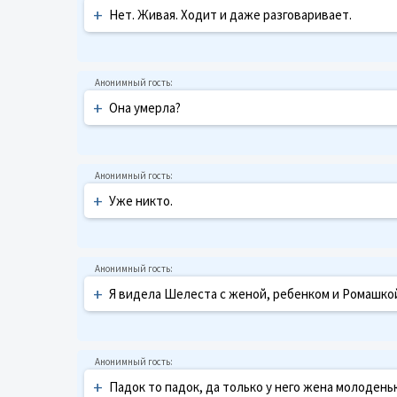
+
Нет. Живая. Ходит и даже разговаривает.
+
Она умерла?
+
Уже никто.
+
Я видела Шелеста с женой, ребенком и Ромашкой в
+
Падок то падок, да только у него жена молодень