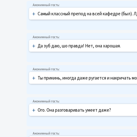
+
Самый классный препод на всей кафедре (был). 
+
Да зуб даю, шо правда! Нет, она харошая.
+
Ты прикинь, иногда даже ругается и накричать м
+
Ого. Она разговаривать умеет даже?