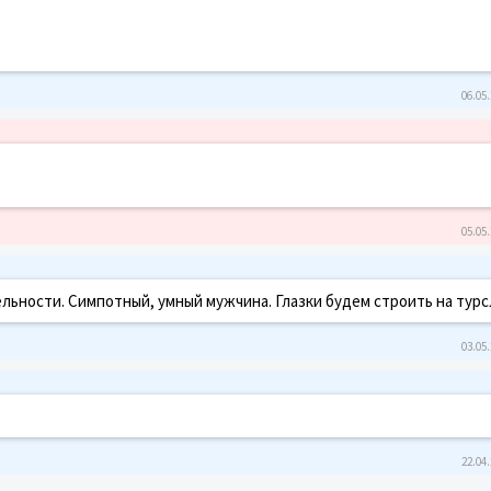
06.05.
05.05.
ельности. Симпотный, умный мужчина. Глазки будем строить на турс
03.05.
22.04.