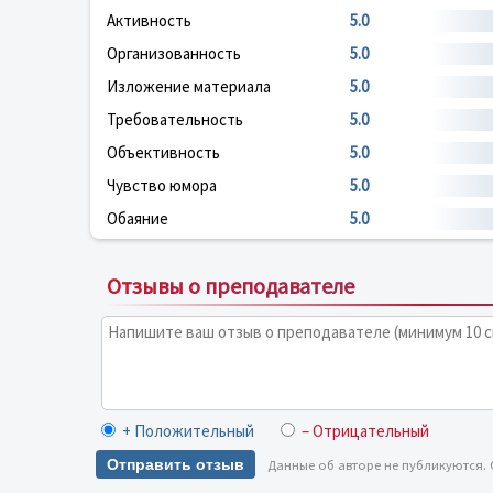
Активность
5.0
Организованность
5.0
Изложение материала
5.0
Требовательность
5.0
Объективность
5.0
Чувство юмора
5.0
Обаяние
5.0
Отзывы о преподавателе
+ Положительный
– Отрицательный
Отправить отзыв
Данные об авторе не публикуются.