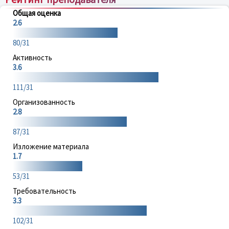
Общая оценка
2.6
80/31
Активность
3.6
111/31
Организованность
2.8
87/31
Изложение материала
1.7
53/31
Требовательность
3.3
102/31