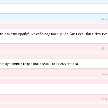
21.02.
ю с листка пробубнил себе под нос и ушёл. Блат есть блат. Что тут
22.12.
него курсовик,сто раз пожалела,что к нему попала
10.09.
21.07.