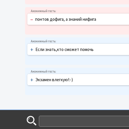
–
понтов дофига, а знаний нифига
+
Если знать,кто сможет помочь
+
Экзамен влегкую!:-)