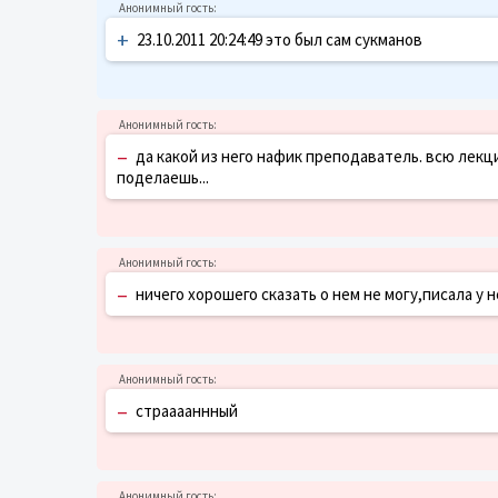
+
23.10.2011 20:24:49 это был сам сукманов
–
да какой из него нафик преподаватель. всю лекци
поделаешь...
–
ничего хорошего сказать о нем не могу,писала у 
–
страаааннный