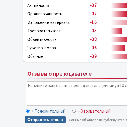
Активность
-0.7
Организованность
-0.7
Изложение материала
-1.6
Требовательность
-0.5
Объективность
-0.8
Чувство юмора
-0.6
Обаяние
-0.9
Отзывы о преподавателе
+ Положительный
– Отрицательный
Отправить отзыв
Данные об авторе не публикуются.