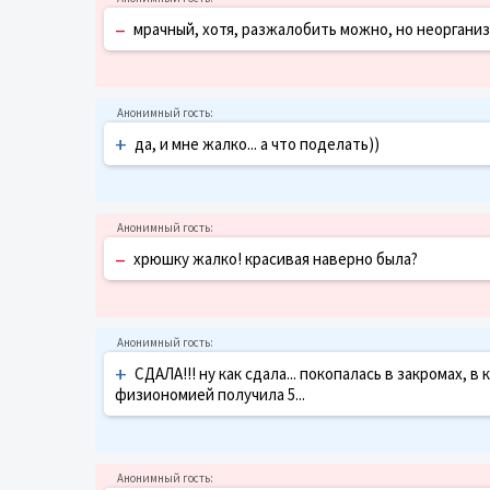
–
мрачный, хотя, разжалобить можно, но неоргани
+
да, и мне жалко... а что поделать))
–
хрюшку жалко! красивая наверно была?
+
СДАЛА!!! ну как сдала... покопалась в закромах,
физиономией получила 5...