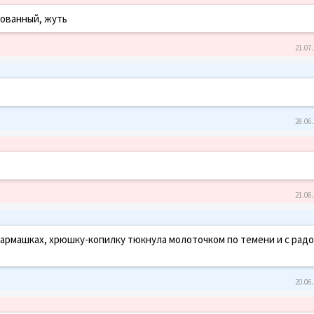
зованный, жуть
21.07.
28.06.
21.06.
 в кармашках, хрюшку-копилку тюкнула молоточком по темени и с рад
20.06.