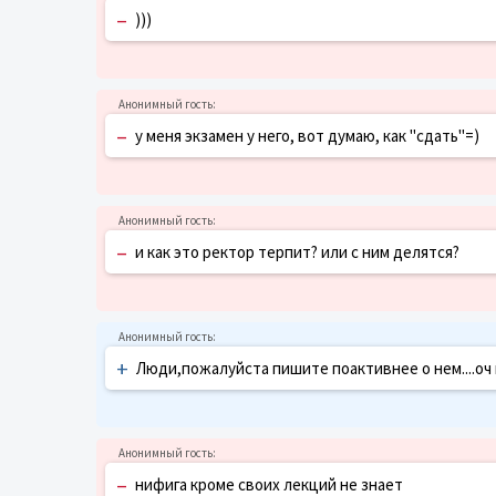
–
)))
–
у меня экзамен у него, вот думаю, как "сдать"=)
–
и как это ректор терпит? или с ним делятся?
+
Люди,пожалуйста пишите поактивнее о нем....оч ну
–
нифига кроме своих лекций не знает