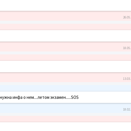
26.05.
18.05.
13.03.
жна инфа о нем....летом экзамен......SOS
18.02.