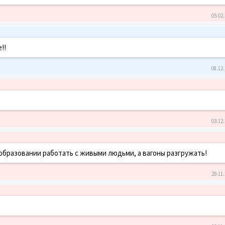
05.02.
!!
08.12.
03.12.
 образовании работать с живыми людьми, а вагоны разгружать!
29.11.