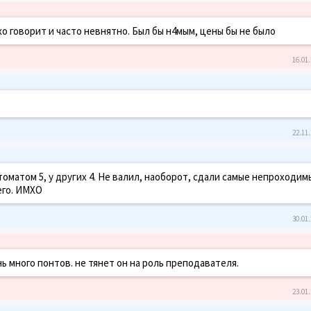
хо говорит и часто невнятно. Был бы н4мым, цены бы не было
16.01.
22.11.
оматом 5, у других 4. Не валил, наоборот, сдали самые непроходим
его. ИМХО
30.01.
нь много понтов. не тянет он на роль преподавателя.
23.01.