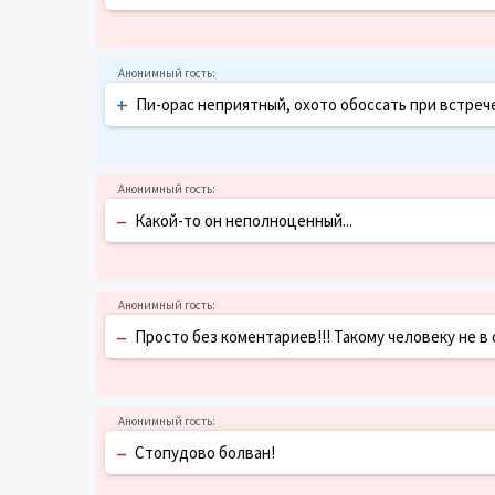
+
Пи-орас неприятный, охото обоссать при встрече
–
Какой-то он неполноценный...
–
Просто без коментариев!!! Такому человеку не в
–
Стопудово болван!