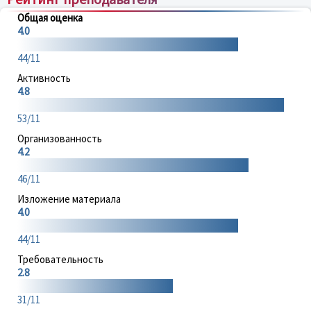
Общая оценка
4.0
44/11
Активность
4.8
53/11
Организованность
4.2
46/11
Изложение материала
4.0
44/11
Требовательность
2.8
31/11