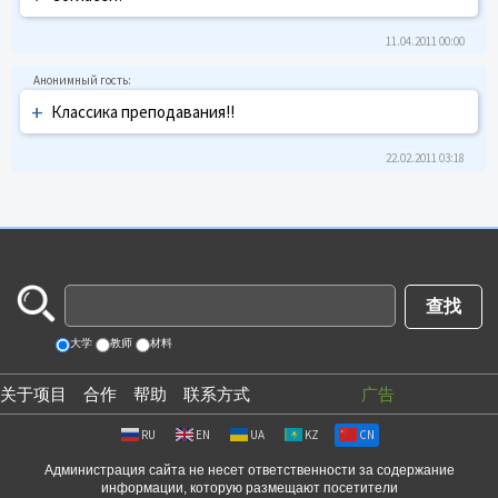
11.04.2011 00:00
+
Классика преподавания!!
22.02.2011 03:18
大学
教师
材料
关于项目
合作
帮助
联系方式
广告
RU
EN
UA
KZ
CN
Администрация сайта не несет ответственности за содержание
информации, которую размещают посетители