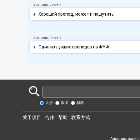
+
Хороший препод, может и пошутить.
+
Один из лучших преподов на ФМФ
大学
教师
材料
关于项目
合作
帮助
联系方式
Администрация 