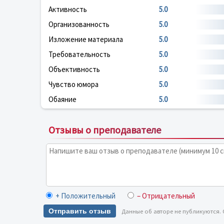
Активность
5.0
Организованность
5.0
Изложение материала
5.0
Требовательность
5.0
Объективность
5.0
Чувство юмора
5.0
Обаяние
5.0
Отзывы о преподавателе
+ Положительный
– Отрицательный
Отправить отзыв
Данные об авторе не публикуются.