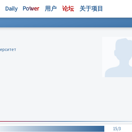
Daily
用户
论坛
关于项目
верситет
15/3