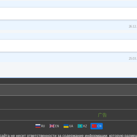
26.12.
25.03.
广告
RU
EN
UA
KZ
CN
сайта не несет ответственности за содержание информации, которую разме