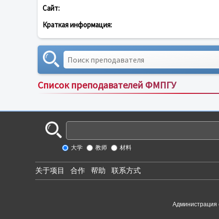
Сайт:
Краткая информация:
Список преподавателей ФМПГУ
大学
教师
材料
关于项目
合作
帮助
联系方式
Администрация 