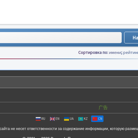
Сортировка по:
имени
;
рейтин
广告
RU
EN
UA
KZ
CN
сайта не несет ответственности за содержание информации, которую разме