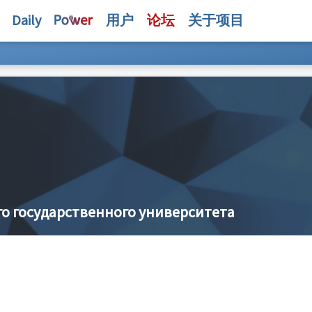
Daily
用户
论坛
关于项目
о государственного университета