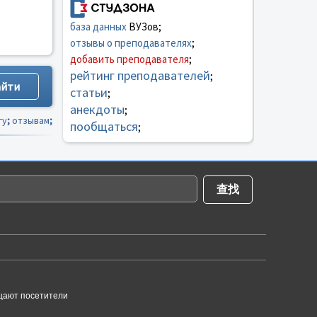
база данных
ВУЗов;
отзывы о преподавателях
;
добавить преподавателя
;
рейтинг преподавателей
;
статьи
;
анекдоты
;
гу
;
отзывам
;
пообщаться
;
щают посетители