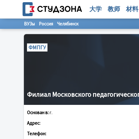
大学
教师
材料
ВУЗы
Россия
Челябинск
ФМПГУ
Филиал Московского педагогическог
Основан в:
г.
Адрес:
Телефон: