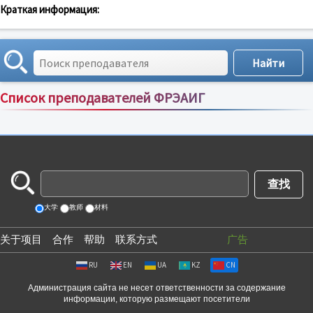
Краткая информация:
Список преподавателей ФРЭАИГ
Сортировка по:
имени
;
рейтингу
;
отзывам
;
大学
教师
材料
关于项目
合作
帮助
联系方式
广告
RU
EN
UA
KZ
CN
Администрация сайта не несет ответственности за содержание
информации, которую размещают посетители