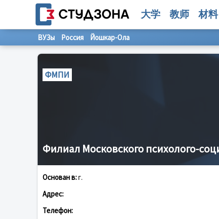
大学
教师
材料
ВУЗы
Россия
Йошкар-Ола
ФМПИ
Филиал Московского психолого-соц
Основан в:
г.
Адрес:
Телефон: