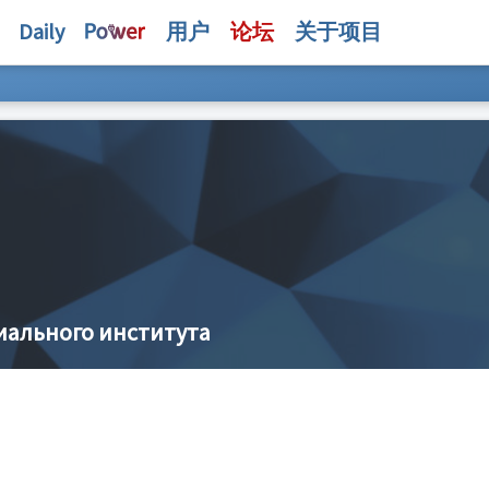
Daily
用户
论坛
关于项目
иального института