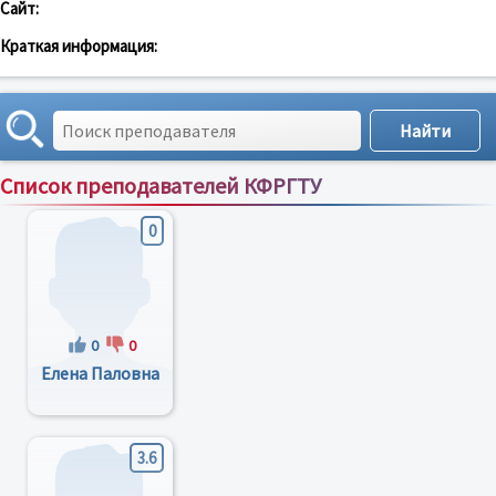
Сайт:
Краткая информация:
Список преподавателей КФРГТУ
Сортировка по:
имени
;
рейтингу
;
отзывам
;
0
0
0
Елена Паловна
3.6