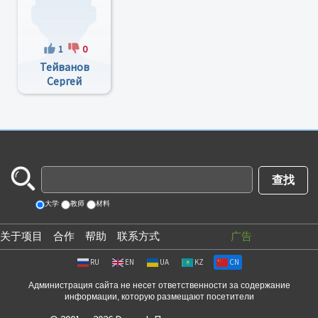
1
0
Тейванов
Сергей
Витальевич
大学
教师
材料
关于项目
合作
帮助
联系方式
广告
RU
EN
UA
KZ
CN
Администрация сайта не несет ответственности за содержание
информации, которую размещают посетители