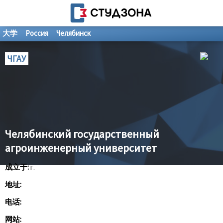
大学
Россия
Челябинск
ЧГАУ
Челябинский государственный
агроинженерный университет
成立于:
г.
地址:
电话:
网站: