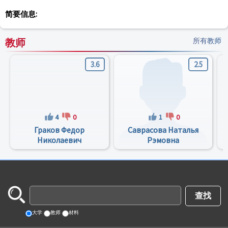
简要信息:
教师
所有教师
3.6
2.5
4
0
1
0
Граков Федор
Саврасова Наталья
Николаевич
Рэмовна
大学
教师
材料